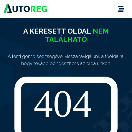
A KERESETT OLDAL
NEM
TALÁLHATÓ
A lenti gomb segítségével visszanavigálunk a főoldalra,
hogy tovább böngészhess az oldalunkon.