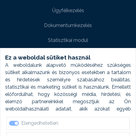
Ügyfélkezelés
Dokumentumkezelés
Statisztikai modul
Weboldal modul
Ez a weboldal sütiket használ
A weboldalunk alapvető működéséhez szükséges
Fényképtár extra modul
sütiket alkalmazunk és bizonyos esetekben a tartalom
és hirdetések személyre szabásához beállítás,
Autómosó modul
statisztikai és marketing sütiket is használunk. Emellett
előfordulhat, hogy közösségi média, hirdetési, és
Feladatütemezés
elemző partnereinkkel megosztjuk az Ön
weboldalhasználati adatait, akik azokat egyéb
Készletfinanszírozás
forrásokból gyűjtött adatokkal kombinálhatják. A sütik
Elengedhetetlen
elfogadásával kapcsolatosan naplózást végzünk és
ezen adatokat 6 hónap után automatikusan töröljük. A