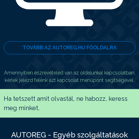
TOVÁBB AZ AUTOREG.HU FŐOLDALRA
Amennyiben észrevételed van az oldalunkal kapcsolatban,
kérlek jelezd felénk azt kapcsolat menüpont segítségével.
Ha tetszett amit olvastál, ne habozz, keress
meg minket.
AUTOREG - Egyéb szolgáltatások