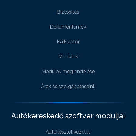
Biztositás
Dokumentumok
Kalkulátor
Modulok
Modulok megrendelése
Árak és szolgáltatásaink
Autókereskedő szoftver moduljai
Autókészlet kezelés