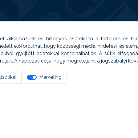
t alkalmazunk és bizonyos esetekben a tartalom és hir
 Emellett előfordulhat, hogy közösségi média, hirdetési, és el
sokból gyűjtött adatokkal kombinálhatják. A sütik elfogad
ljük. A naplózás célja, hogy megfeleljünk a jogszabályi kö
isztikai
Marketing
tetszett amit olvastál, ne habozz, keress meg min
AUTOREG - Egyéb szolgáltatások