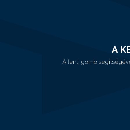
A K
A lenti gomb segítségév