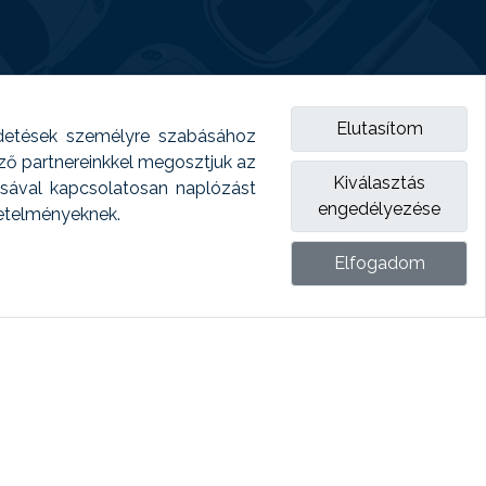
Elutasítom
detések személyre szabásához
emző partnereinkkel megosztjuk az
Kiválasztás
ásával kapcsolatosan naplózást
engedélyezése
vetelményeknek.
Elfogadom
ket.