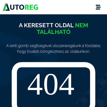
A KERESETT OLDAL
NEM
TALÁLHATÓ
A lenti gomb segítségével visszanavigálunk a főoldalra,
hogy tovább böngészhess az oldalunkon.