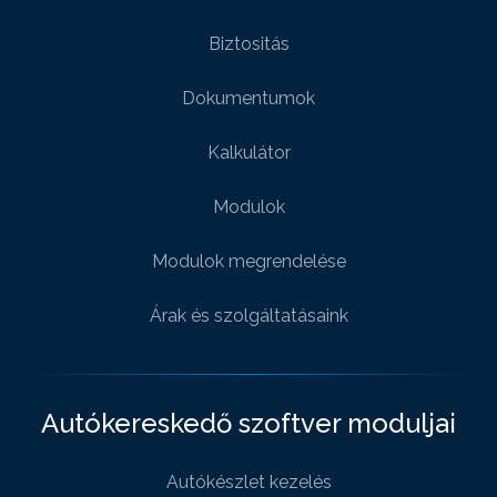
Biztositás
Dokumentumok
Kalkulátor
Modulok
Modulok megrendelése
Árak és szolgáltatásaink
Autókereskedő szoftver moduljai
Autókészlet kezelés