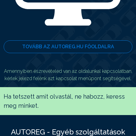
TOVÁBB AZ AUTOREG.HU FŐOLDALRA
Amennyiben észrevételed van az oldalunkal kapcsolatban,
kérlek jelezd felénk azt kapcsolat menüpont segítségével.
Ha tetszett amit olvastál, ne habozz, keress
meg minket.
AUTOREG - Egyéb szolgáltatások