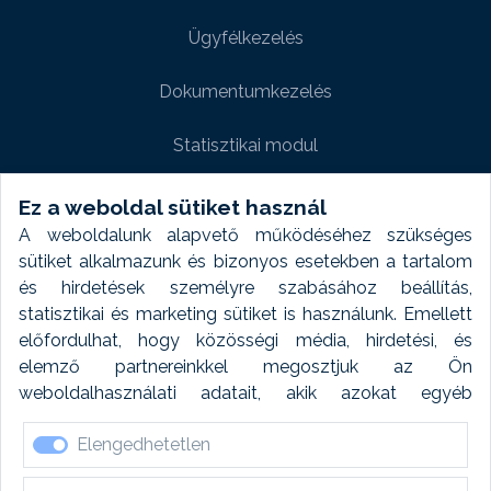
Ügyfélkezelés
Dokumentumkezelés
Statisztikai modul
Weboldal modul
Ez a weboldal sütiket használ
A weboldalunk alapvető működéséhez szükséges
Fényképtár extra modul
sütiket alkalmazunk és bizonyos esetekben a tartalom
és hirdetések személyre szabásához beállítás,
Autómosó modul
statisztikai és marketing sütiket is használunk. Emellett
előfordulhat, hogy közösségi média, hirdetési, és
Feladatütemezés
elemző partnereinkkel megosztjuk az Ön
weboldalhasználati adatait, akik azokat egyéb
Készletfinanszírozás
forrásokból gyűjtött adatokkal kombinálhatják. A sütik
Elengedhetetlen
elfogadásával kapcsolatosan naplózást végzünk és
ezen adatokat 6 hónap után automatikusan töröljük. A