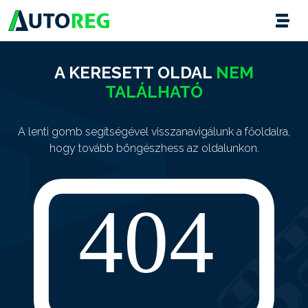
A KERESETT OLDAL
NEM
TALÁLHATÓ
A lenti gomb segítségével visszanavigálunk a főoldalra,
hogy tovább böngészhess az oldalunkon.