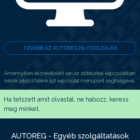
TOVÁBB AZ AUTOREG.HU FŐOLDALRA
Amennyiben észrevételed van az oldalunkal kapcsolatban,
kérlek jelezd felénk azt kapcsolat menüpont segítségével.
Ha tetszett amit olvastál, ne habozz, keress
meg minket.
AUTOREG - Egyéb szolgáltatások