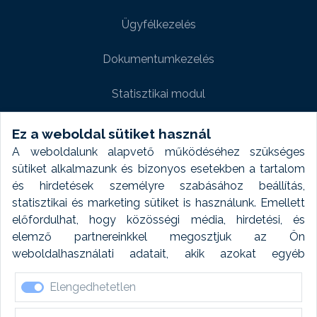
Ügyfélkezelés
Dokumentumkezelés
Statisztikai modul
Weboldal modul
Ez a weboldal sütiket használ
A weboldalunk alapvető működéséhez szükséges
Fényképtár extra modul
sütiket alkalmazunk és bizonyos esetekben a tartalom
és hirdetések személyre szabásához beállítás,
Autómosó modul
statisztikai és marketing sütiket is használunk. Emellett
előfordulhat, hogy közösségi média, hirdetési, és
Feladatütemezés
elemző partnereinkkel megosztjuk az Ön
weboldalhasználati adatait, akik azokat egyéb
Készletfinanszírozás
forrásokból gyűjtött adatokkal kombinálhatják. A sütik
Elengedhetetlen
elfogadásával kapcsolatosan naplózást végzünk és
ezen adatokat 6 hónap után automatikusan töröljük. A