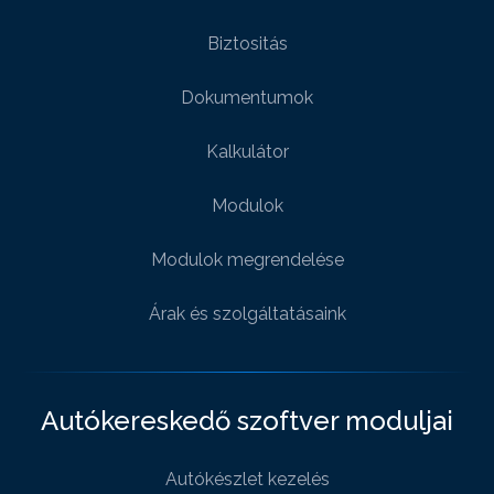
Biztositás
Dokumentumok
Kalkulátor
Modulok
Modulok megrendelése
Árak és szolgáltatásaink
Autókereskedő szoftver moduljai
Autókészlet kezelés