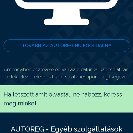
TOVÁBB AZ AUTOREG.HU FŐOLDALRA
Amennyiben észrevételed van az oldalunkal kapcsolatban,
kérlek jelezd felénk azt kapcsolat menüpont segítségével.
Ha tetszett amit olvastál, ne habozz, keress
meg minket.
AUTOREG - Egyéb szolgáltatások