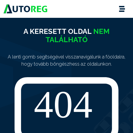
A KERESETT OLDAL
NEM
TALÁLHATÓ
A lenti gomb segítségével visszanavigálunk a főoldalra,
hogy tovább böngészhess az oldalunkon.