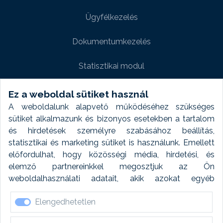
Ügyfélkezelés
Dokumentumkezelés
Statisztikai modul
Weboldal modul
Ez a weboldal sütiket használ
A weboldalunk alapvető működéséhez szükséges
Fényképtár extra modul
sütiket alkalmazunk és bizonyos esetekben a tartalom
és hirdetések személyre szabásához beállítás,
Autómosó modul
statisztikai és marketing sütiket is használunk. Emellett
előfordulhat, hogy közösségi média, hirdetési, és
Feladatütemezés
elemző partnereinkkel megosztjuk az Ön
weboldalhasználati adatait, akik azokat egyéb
Készletfinanszírozás
forrásokból gyűjtött adatokkal kombinálhatják. A sütik
Elengedhetetlen
elfogadásával kapcsolatosan naplózást végzünk és
ezen adatokat 6 hónap után automatikusan töröljük. A