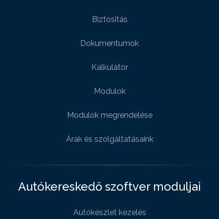
Biztositás
Dokumentumok
Kalkulátor
Modulok
Modulok megrendelése
Árak és szolgáltatásaink
Autókereskedő szoftver moduljai
Autókészlet kezelés