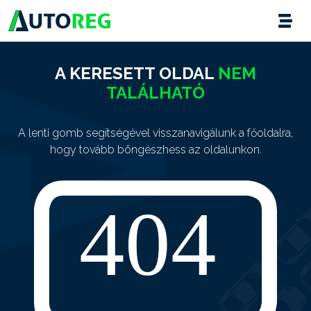
A KERESETT OLDAL
NEM
TALÁLHATÓ
A lenti gomb segítségével visszanavigálunk a főoldalra,
hogy tovább böngészhess az oldalunkon.