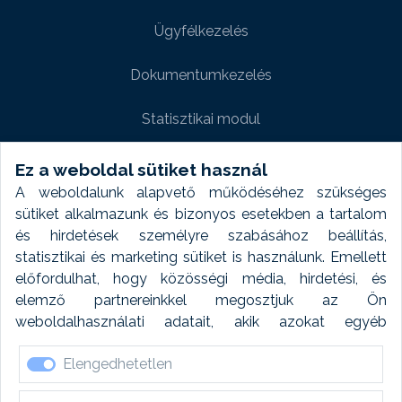
Ügyfélkezelés
Dokumentumkezelés
Statisztikai modul
Weboldal modul
Ez a weboldal sütiket használ
A weboldalunk alapvető működéséhez szükséges
Fényképtár extra modul
sütiket alkalmazunk és bizonyos esetekben a tartalom
és hirdetések személyre szabásához beállítás,
Autómosó modul
statisztikai és marketing sütiket is használunk. Emellett
előfordulhat, hogy közösségi média, hirdetési, és
Feladatütemezés
elemző partnereinkkel megosztjuk az Ön
weboldalhasználati adatait, akik azokat egyéb
Készletfinanszírozás
forrásokból gyűjtött adatokkal kombinálhatják. A sütik
Elengedhetetlen
elfogadásával kapcsolatosan naplózást végzünk és
ezen adatokat 6 hónap után automatikusan töröljük. A