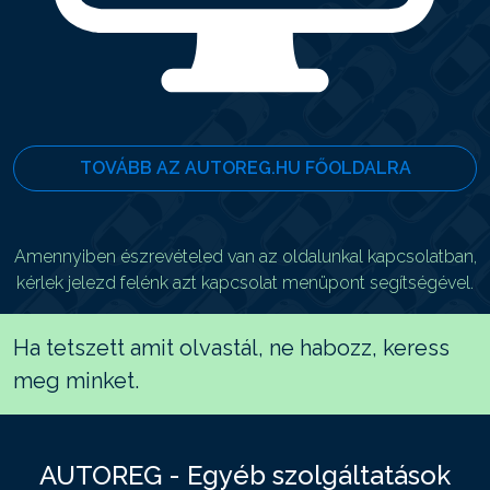
TOVÁBB AZ AUTOREG.HU FŐOLDALRA
Amennyiben észrevételed van az oldalunkal kapcsolatban,
kérlek jelezd felénk azt kapcsolat menüpont segítségével.
Ha tetszett amit olvastál, ne habozz, keress
meg minket.
AUTOREG - Egyéb szolgáltatások