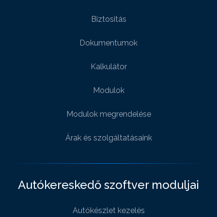
Biztositás
Dokumentumok
Kalkulátor
Modulok
Modulok megrendelése
Árak és szolgáltatásaink
Autókereskedő szoftver moduljai
Autókészlet kezelés