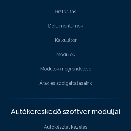
Biztositás
Dokumentumok
Kalkulátor
Modulok
Modulok megrendelése
Árak és szolgáltatásaink
Autókereskedő szoftver moduljai
Autókészlet kezelés