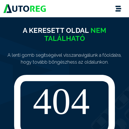
A KERESETT OLDAL
NEM
TALÁLHATÓ
A lenti gomb segítségével visszanavigálunk a főoldalra,
hogy tovább böngészhess az oldalunkon.