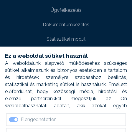
Ügyfélkezelés
Dokumentumkezelés
Statisztikai modul
Weboldal modul
Ez a weboldal sütiket használ
A weboldalunk alapvető működéséhez szükséges
Fényképtár extra modul
sütiket alkalmazunk és bizonyos esetekben a tartalom
és hirdetések személyre szabásához beállítás,
Autómosó modul
statisztikai és marketing sütiket is használunk. Emellett
előfordulhat, hogy közösségi média, hirdetési, és
Feladatütemezés
elemző partnereinkkel megosztjuk az Ön
weboldalhasználati adatait, akik azokat egyéb
Készletfinanszírozás
forrásokból gyűjtött adatokkal kombinálhatják. A sütik
Elengedhetetlen
elfogadásával kapcsolatosan naplózást végzünk és
ezen adatokat 6 hónap után automatikusan töröljük. A