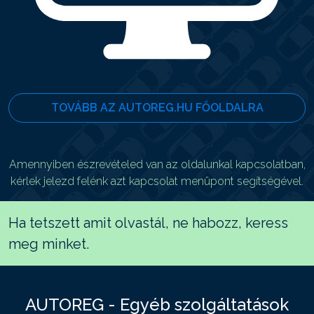
TOVÁBB AZ AUTOREG.HU FŐOLDALRA
Amennyiben észrevételed van az oldalunkal kapcsolatban,
kérlek jelezd felénk azt kapcsolat menüpont segítségével.
Ha tetszett amit olvastál, ne habozz, keress
meg minket.
AUTOREG - Egyéb szolgáltatások