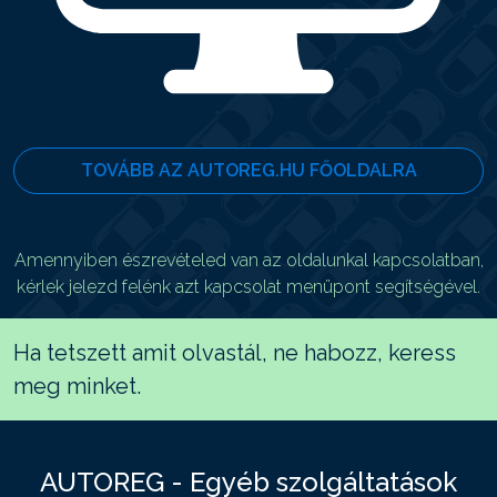
TOVÁBB AZ AUTOREG.HU FŐOLDALRA
Amennyiben észrevételed van az oldalunkal kapcsolatban,
kérlek jelezd felénk azt kapcsolat menüpont segítségével.
Ha tetszett amit olvastál, ne habozz, keress
meg minket.
AUTOREG - Egyéb szolgáltatások