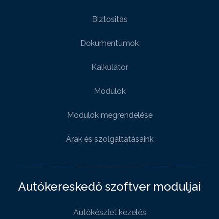
Biztositás
Dokumentumok
Kalkulátor
Modulok
Modulok megrendelése
Árak és szolgáltatásaink
Autókereskedő szoftver moduljai
Autókészlet kezelés