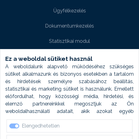
Ügyfélkezelés
Dokumentumkezelés
Statisztikai modul
Weboldal modul
Ez a weboldal sütiket használ
A weboldalunk alapvető működéséhez szükséges
Fényképtár extra modul
sütiket alkalmazunk és bizonyos esetekben a tartalom
és hirdetések személyre szabásához beállítás,
Autómosó modul
statisztikai és marketing sütiket is használunk. Emellett
előfordulhat, hogy közösségi média, hirdetési, és
Feladatütemezés
elemző partnereinkkel megosztjuk az Ön
weboldalhasználati adatait, akik azokat egyéb
Készletfinanszírozás
forrásokból gyűjtött adatokkal kombinálhatják. A sütik
Elengedhetetlen
elfogadásával kapcsolatosan naplózást végzünk és
ezen adatokat 6 hónap után automatikusan töröljük. A