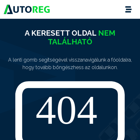
A KERESETT OLDAL
NEM
TALÁLHATÓ
A lenti gomb segítségével visszanavigálunk a főoldalra,
hogy tovább böngészhess az oldalunkon.