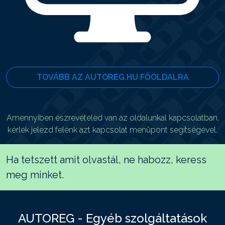
TOVÁBB AZ AUTOREG.HU FŐOLDALRA
Amennyiben észrevételed van az oldalunkal kapcsolatban,
kérlek jelezd felénk azt kapcsolat menüpont segítségével.
Ha tetszett amit olvastál, ne habozz, keress
meg minket.
AUTOREG - Egyéb szolgáltatások