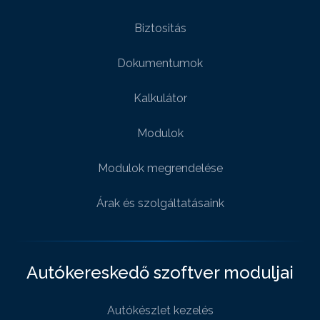
Biztositás
Dokumentumok
Kalkulátor
Modulok
Modulok megrendelése
Árak és szolgáltatásaink
Autókereskedő szoftver moduljai
Autókészlet kezelés