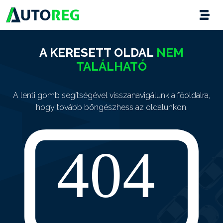
A KERESETT OLDAL
NEM
TALÁLHATÓ
A lenti gomb segítségével visszanavigálunk a főoldalra,
hogy tovább böngészhess az oldalunkon.