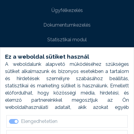
Ügyfélkezelés
Dokumentumkezelés
Statisztikai modul
Weboldal modul
Ez a weboldal sütiket használ
A weboldalunk alapvető működéséhez szükséges
Fényképtár extra modul
sütiket alkalmazunk és bizonyos esetekben a tartalom
és hirdetések személyre szabásához beállítás,
Autómosó modul
statisztikai és marketing sütiket is használunk. Emellett
előfordulhat, hogy közösségi média, hirdetési, és
Feladatütemezés
elemző partnereinkkel megosztjuk az Ön
weboldalhasználati adatait, akik azokat egyéb
Készletfinanszírozás
forrásokból gyűjtött adatokkal kombinálhatják. A sütik
Elengedhetetlen
elfogadásával kapcsolatosan naplózást végzünk és
ezen adatokat 6 hónap után automatikusan töröljük. A