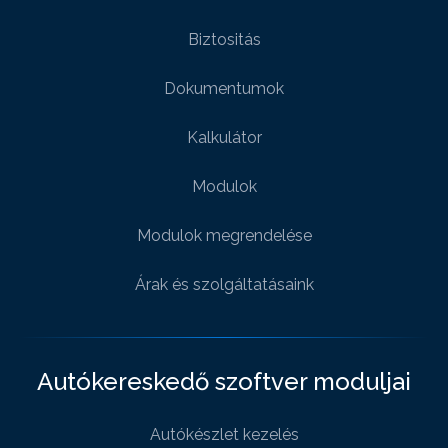
Biztositás
Dokumentumok
Kalkulátor
Modulok
Modulok megrendelése
Árak és szolgáltatásaink
Autókereskedő szoftver moduljai
Autókészlet kezelés