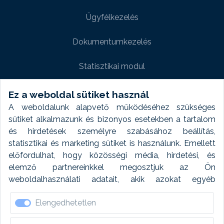
Ügyfélkezelés
Dokumentumkezelés
Statisztikai modul
Weboldal modul
Ez a weboldal sütiket használ
A weboldalunk alapvető működéséhez szükséges
Fényképtár extra modul
sütiket alkalmazunk és bizonyos esetekben a tartalom
és hirdetések személyre szabásához beállítás,
Autómosó modul
statisztikai és marketing sütiket is használunk. Emellett
előfordulhat, hogy közösségi média, hirdetési, és
Feladatütemezés
elemző partnereinkkel megosztjuk az Ön
weboldalhasználati adatait, akik azokat egyéb
Készletfinanszírozás
forrásokból gyűjtött adatokkal kombinálhatják. A sütik
Elengedhetetlen
elfogadásával kapcsolatosan naplózást végzünk és
ezen adatokat 6 hónap után automatikusan töröljük. A