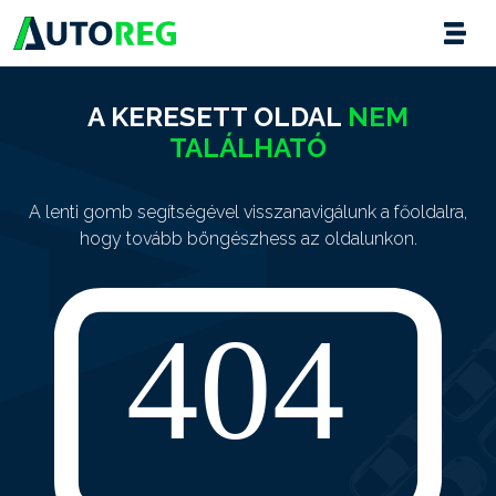
A KERESETT OLDAL
NEM
TALÁLHATÓ
A lenti gomb segítségével visszanavigálunk a főoldalra,
hogy tovább böngészhess az oldalunkon.