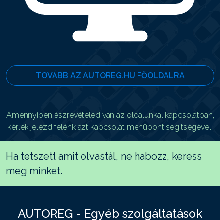
TOVÁBB AZ AUTOREG.HU FŐOLDALRA
Amennyiben észrevételed van az oldalunkal kapcsolatban,
kérlek jelezd felénk azt kapcsolat menüpont segítségével.
Ha tetszett amit olvastál, ne habozz, keress
meg minket.
AUTOREG - Egyéb szolgáltatások