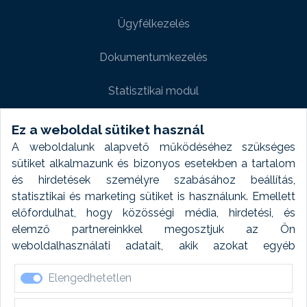
Ügyfélkezelés
Dokumentumkezelés
Statisztikai modul
Weboldal modul
Ez a weboldal sütiket használ
A weboldalunk alapvető működéséhez szükséges
Fényképtár extra modul
sütiket alkalmazunk és bizonyos esetekben a tartalom
és hirdetések személyre szabásához beállítás,
Autómosó modul
statisztikai és marketing sütiket is használunk. Emellett
előfordulhat, hogy közösségi média, hirdetési, és
Feladatütemezés
elemző partnereinkkel megosztjuk az Ön
weboldalhasználati adatait, akik azokat egyéb
Készletfinanszírozás
forrásokból gyűjtött adatokkal kombinálhatják. A sütik
Elengedhetetlen
elfogadásával kapcsolatosan naplózást végzünk és
ezen adatokat 6 hónap után automatikusan töröljük. A