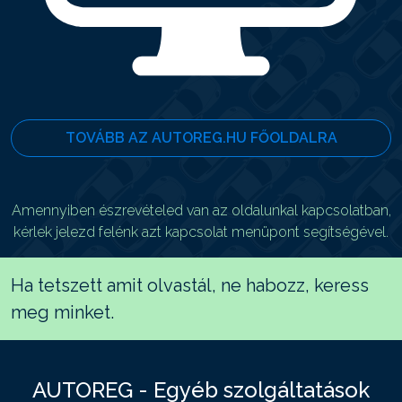
TOVÁBB AZ AUTOREG.HU FŐOLDALRA
Amennyiben észrevételed van az oldalunkal kapcsolatban,
kérlek jelezd felénk azt kapcsolat menüpont segítségével.
Ha tetszett amit olvastál, ne habozz, keress
meg minket.
AUTOREG - Egyéb szolgáltatások