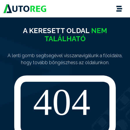
A KERESETT OLDAL
NEM
TALÁLHATÓ
A lenti gomb segítségével visszanavigálunk a főoldalra,
hogy tovább böngészhess az oldalunkon.