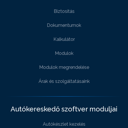
Biztositás
Dokumentumok
Kalkulátor
Modulok
Modulok megrendelése
Árak és szolgáltatásaink
Autókereskedő szoftver moduljai
Autókészlet kezelés