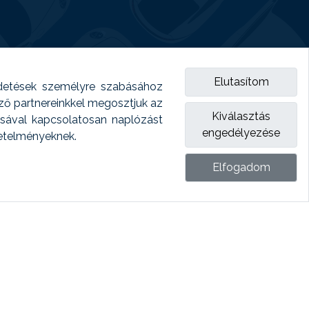
Elutasítom
detések személyre szabásához
emző partnereinkkel megosztjuk az
Kiválasztás
ásával kapcsolatosan naplózást
engedélyezése
vetelményeknek.
Elfogadom
ket.