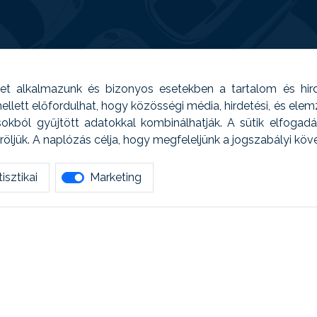
t alkalmazunk és bizonyos esetekben a tartalom és hir
 Emellett előfordulhat, hogy közösségi média, hirdetési, és el
sokból gyűjtött adatokkal kombinálhatják. A sütik elfogad
ljük. A naplózás célja, hogy megfeleljünk a jogszabályi kö
isztikai
Marketing
tetszett amit olvastál, ne habozz, keress meg min
AUTOREG - Egyéb szolgáltatások