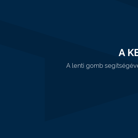
A K
A lenti gomb segítségév