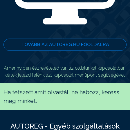
TOVÁBB AZ AUTOREG.HU FŐOLDALRA
Amennyiben észrevételed van az oldalunkal kapcsolatban,
kérlek jelezd felénk azt kapcsolat menüpont segítségével.
Ha tetszett amit olvastál, ne habozz, keress
meg minket.
AUTOREG - Egyéb szolgáltatások