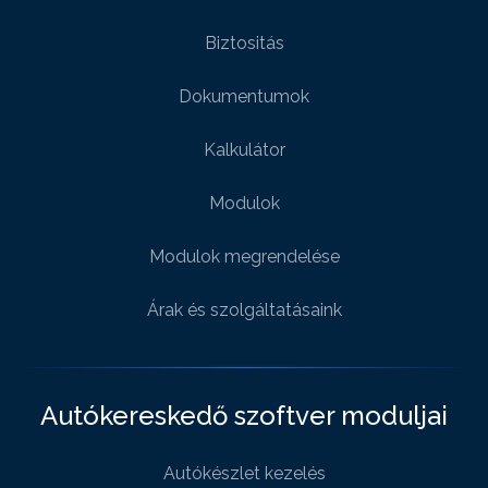
Biztositás
Dokumentumok
Kalkulátor
Modulok
Modulok megrendelése
Árak és szolgáltatásaink
Autókereskedő szoftver moduljai
Autókészlet kezelés