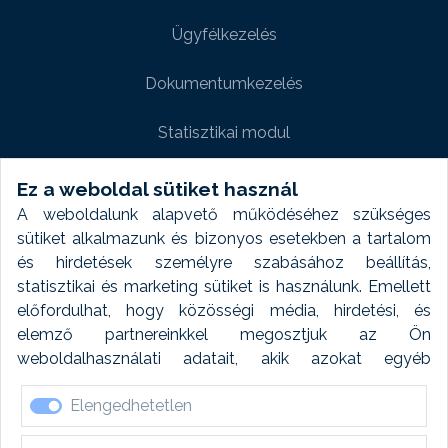
Ügyfélkezelés
Dokumentumkezelés
Statisztikai modul
Weboldal modul
Ez a weboldal sütiket használ
A weboldalunk alapvető működéséhez szükséges
Fényképtár extra modul
sütiket alkalmazunk és bizonyos esetekben a tartalom
és hirdetések személyre szabásához beállítás,
Autómosó modul
statisztikai és marketing sütiket is használunk. Emellett
előfordulhat, hogy közösségi média, hirdetési, és
Feladatütemezés
elemző partnereinkkel megosztjuk az Ön
weboldalhasználati adatait, akik azokat egyéb
Készletfinanszírozás
forrásokból gyűjtött adatokkal kombinálhatják. A sütik
Elengedhetetlen
elfogadásával kapcsolatosan naplózást végzünk és
ezen adatokat 6 hónap után automatikusan töröljük. A