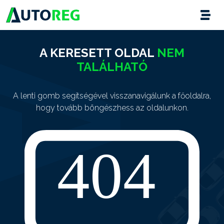
A KERESETT OLDAL
NEM
TALÁLHATÓ
A lenti gomb segítségével visszanavigálunk a főoldalra,
hogy tovább böngészhess az oldalunkon.