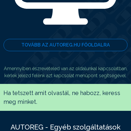
TOVÁBB AZ AUTOREG.HU FŐOLDALRA
Amennyiben észrevételed van az oldalunkal kapcsolatban,
kérlek jelezd felénk azt kapcsolat menüpont segítségével.
Ha tetszett amit olvastál, ne habozz, keress
meg minket.
AUTOREG - Egyéb szolgáltatások