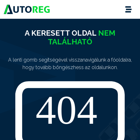
A KERESETT OLDAL
NEM
TALÁLHATÓ
A lenti gomb segítségével visszanavigálunk a főoldalra,
hogy tovább böngészhess az oldalunkon.