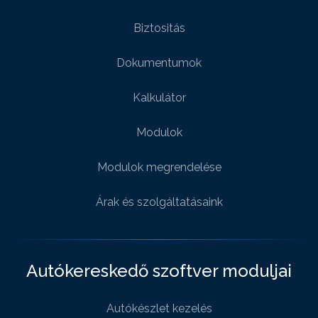
Biztositás
Dokumentumok
Kalkulátor
Modulok
Modulok megrendelése
Árak és szolgáltatásaink
Autókereskedő szoftver moduljai
Autókészlet kezelés