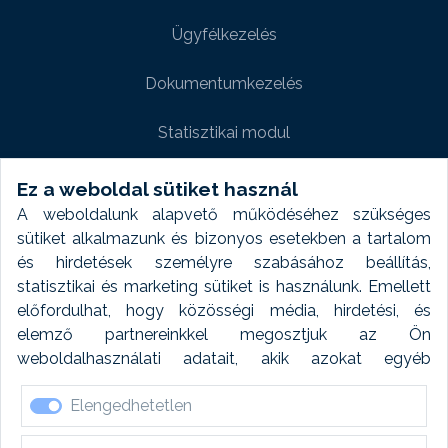
Ügyfélkezelés
Dokumentumkezelés
Statisztikai modul
Weboldal modul
Ez a weboldal sütiket használ
A weboldalunk alapvető működéséhez szükséges
Fényképtár extra modul
sütiket alkalmazunk és bizonyos esetekben a tartalom
és hirdetések személyre szabásához beállítás,
Autómosó modul
statisztikai és marketing sütiket is használunk. Emellett
előfordulhat, hogy közösségi média, hirdetési, és
Feladatütemezés
elemző partnereinkkel megosztjuk az Ön
weboldalhasználati adatait, akik azokat egyéb
Készletfinanszírozás
forrásokból gyűjtött adatokkal kombinálhatják. A sütik
Elengedhetetlen
elfogadásával kapcsolatosan naplózást végzünk és
ezen adatokat 6 hónap után automatikusan töröljük. A