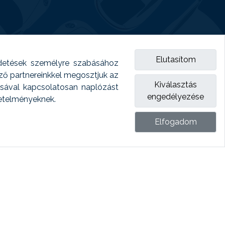
Elutasítom
detések személyre szabásához
emző partnereinkkel megosztjuk az
Kiválasztás
ásával kapcsolatosan naplózást
engedélyezése
vetelményeknek.
Elfogadom
ket.