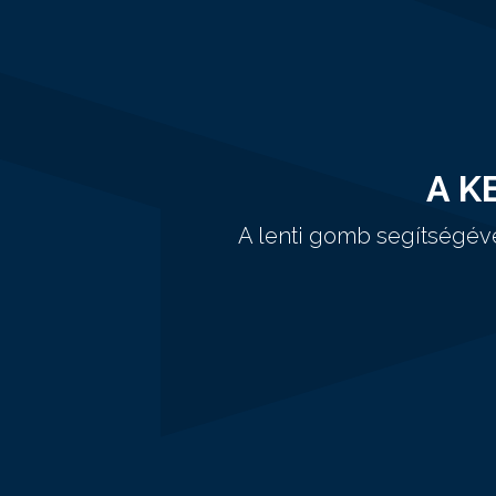
A K
A lenti gomb segítségév