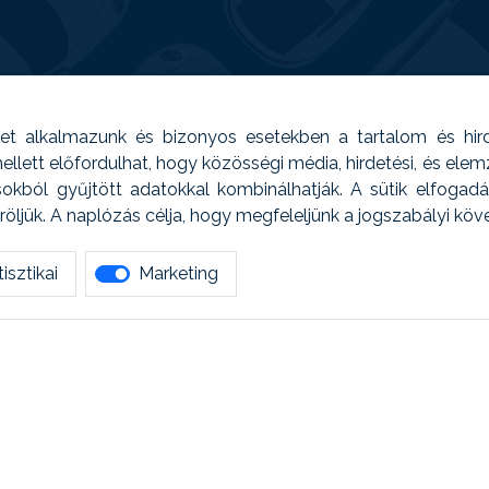
t alkalmazunk és bizonyos esetekben a tartalom és hir
 Emellett előfordulhat, hogy közösségi média, hirdetési, és el
sokból gyűjtött adatokkal kombinálhatják. A sütik elfogad
ljük. A naplózás célja, hogy megfeleljünk a jogszabályi kö
isztikai
Marketing
tetszett amit olvastál, ne habozz, keress meg min
AUTOREG - Egyéb szolgáltatások