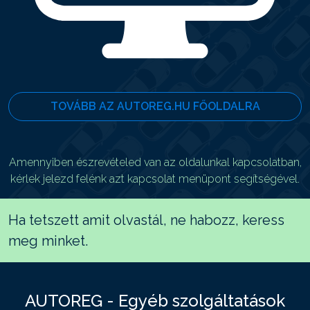
TOVÁBB AZ AUTOREG.HU FŐOLDALRA
Amennyiben észrevételed van az oldalunkal kapcsolatban,
kérlek jelezd felénk azt kapcsolat menüpont segítségével.
Ha tetszett amit olvastál, ne habozz, keress
meg minket.
AUTOREG - Egyéb szolgáltatások