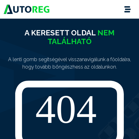
A KERESETT OLDAL
NEM
TALÁLHATÓ
A lenti gomb segítségével visszanavigálunk a főoldalra,
hogy tovább böngészhess az oldalunkon.