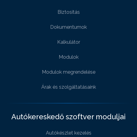
Biztositás
Dokumentumok
Kalkulátor
Modulok
Modulok megrendelése
Árak és szolgáltatásaink
Autókereskedő szoftver moduljai
Autókészlet kezelés