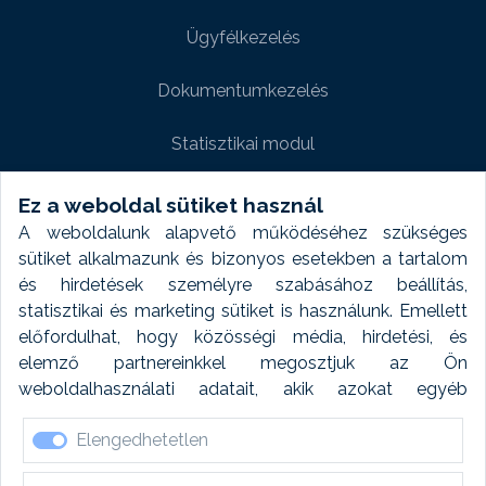
Ügyfélkezelés
Dokumentumkezelés
Statisztikai modul
Weboldal modul
Ez a weboldal sütiket használ
A weboldalunk alapvető működéséhez szükséges
Fényképtár extra modul
sütiket alkalmazunk és bizonyos esetekben a tartalom
és hirdetések személyre szabásához beállítás,
Autómosó modul
statisztikai és marketing sütiket is használunk. Emellett
előfordulhat, hogy közösségi média, hirdetési, és
Feladatütemezés
elemző partnereinkkel megosztjuk az Ön
weboldalhasználati adatait, akik azokat egyéb
Készletfinanszírozás
forrásokból gyűjtött adatokkal kombinálhatják. A sütik
Elengedhetetlen
elfogadásával kapcsolatosan naplózást végzünk és
ezen adatokat 6 hónap után automatikusan töröljük. A