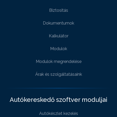
Biztositás
Dokumentumok
Kalkulátor
Modulok
Modulok megrendelése
Árak és szolgáltatásaink
Autókereskedő szoftver moduljai
Autókészlet kezelés