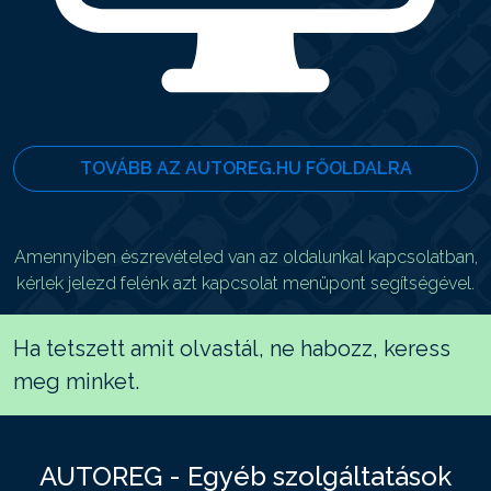
TOVÁBB AZ AUTOREG.HU FŐOLDALRA
Amennyiben észrevételed van az oldalunkal kapcsolatban,
kérlek jelezd felénk azt kapcsolat menüpont segítségével.
Ha tetszett amit olvastál, ne habozz, keress
meg minket.
AUTOREG - Egyéb szolgáltatások