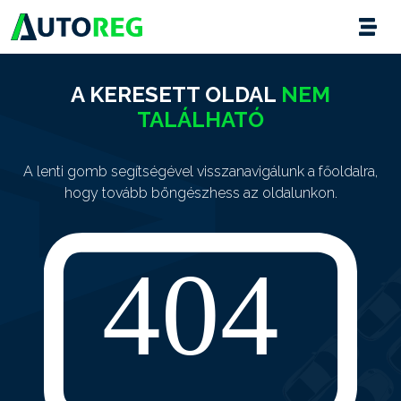
A KERESETT OLDAL
NEM
TALÁLHATÓ
A lenti gomb segítségével visszanavigálunk a főoldalra,
hogy tovább böngészhess az oldalunkon.