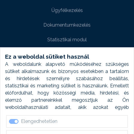
Ügyfélkezelés
Dokumentumkezelés
Statisztikai modul
Weboldal modul
Ez a weboldal sütiket használ
A weboldalunk alapvető működéséhez szükséges
Fényképtár extra modul
sütiket alkalmazunk és bizonyos esetekben a tartalom
és hirdetések személyre szabásához beállítás,
Autómosó modul
statisztikai és marketing sütiket is használunk. Emellett
előfordulhat, hogy közösségi média, hirdetési, és
Feladatütemezés
elemző partnereinkkel megosztjuk az Ön
weboldalhasználati adatait, akik azokat egyéb
Készletfinanszírozás
forrásokból gyűjtött adatokkal kombinálhatják. A sütik
Elengedhetetlen
elfogadásával kapcsolatosan naplózást végzünk és
ezen adatokat 6 hónap után automatikusan töröljük. A