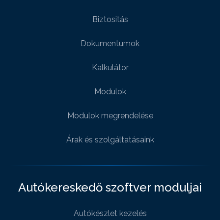
Biztositás
Dokumentumok
Kalkulátor
Modulok
Modulok megrendelése
Árak és szolgáltatásaink
Autókereskedő szoftver moduljai
Autókészlet kezelés