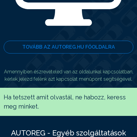
TOVÁBB AZ AUTOREG.HU FŐOLDALRA
Amennyiben észrevételed van az oldalunkal kapcsolatban,
kérlek jelezd felénk azt kapcsolat menüpont segítségével.
Ha tetszett amit olvastál, ne habozz, keress
meg minket.
AUTOREG - Egyéb szolgáltatások