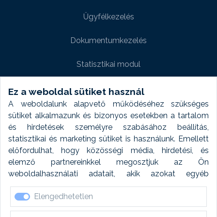
Ügyfélkezelés
Dokumentumkezelés
Statisztikai modul
Weboldal modul
Ez a weboldal sütiket használ
A weboldalunk alapvető működéséhez szükséges
Fényképtár extra modul
sütiket alkalmazunk és bizonyos esetekben a tartalom
és hirdetések személyre szabásához beállítás,
Autómosó modul
statisztikai és marketing sütiket is használunk. Emellett
előfordulhat, hogy közösségi média, hirdetési, és
Feladatütemezés
elemző partnereinkkel megosztjuk az Ön
weboldalhasználati adatait, akik azokat egyéb
Készletfinanszírozás
forrásokból gyűjtött adatokkal kombinálhatják. A sütik
Elengedhetetlen
elfogadásával kapcsolatosan naplózást végzünk és
ezen adatokat 6 hónap után automatikusan töröljük. A