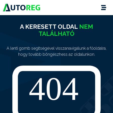
A KERESETT OLDAL
NEM
TALÁLHATÓ
A lenti gomb segítségével visszanavigálunk a főoldalra,
hogy tovább böngészhess az oldalunkon.