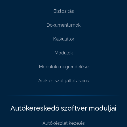
Biztositás
Dokumentumok
Kalkulátor
Modulok
Modulok megrendelése
Árak és szolgáltatásaink
Autókereskedő szoftver moduljai
Autókészlet kezelés