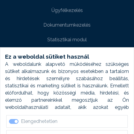
Ügyfélkezelés
Dokumentumkezelés
Statisztikai modul
Weboldal modul
Ez a weboldal sütiket használ
A weboldalunk alapvető működéséhez szükséges
Fényképtár extra modul
sütiket alkalmazunk és bizonyos esetekben a tartalom
és hirdetések személyre szabásához beállítás,
Autómosó modul
statisztikai és marketing sütiket is használunk. Emellett
előfordulhat, hogy közösségi média, hirdetési, és
Feladatütemezés
elemző partnereinkkel megosztjuk az Ön
weboldalhasználati adatait, akik azokat egyéb
Készletfinanszírozás
forrásokból gyűjtött adatokkal kombinálhatják. A sütik
Elengedhetetlen
elfogadásával kapcsolatosan naplózást végzünk és
ezen adatokat 6 hónap után automatikusan töröljük. A