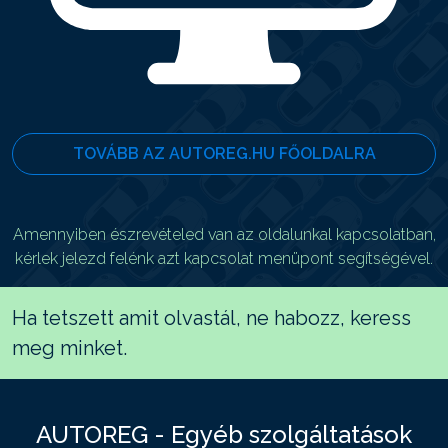
TOVÁBB AZ AUTOREG.HU FŐOLDALRA
Amennyiben észrevételed van az oldalunkal kapcsolatban,
kérlek jelezd felénk azt kapcsolat menüpont segítségével.
Ha tetszett amit olvastál, ne habozz, keress
meg minket.
AUTOREG - Egyéb szolgáltatások