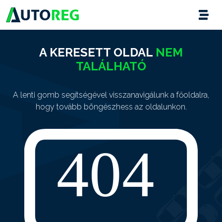
A KERESETT OLDAL
NEM
TALÁLHATÓ
A lenti gomb segítségével visszanavigálunk a főoldalra,
hogy tovább böngészhess az oldalunkon.