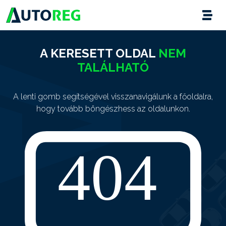
A KERESETT OLDAL
NEM
TALÁLHATÓ
A lenti gomb segítségével visszanavigálunk a főoldalra,
hogy tovább böngészhess az oldalunkon.