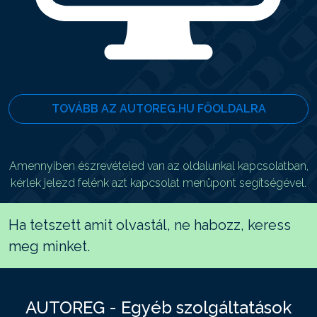
TOVÁBB AZ AUTOREG.HU FŐOLDALRA
Amennyiben észrevételed van az oldalunkal kapcsolatban,
kérlek jelezd felénk azt kapcsolat menüpont segítségével.
Ha tetszett amit olvastál, ne habozz, keress
meg minket.
AUTOREG - Egyéb szolgáltatások