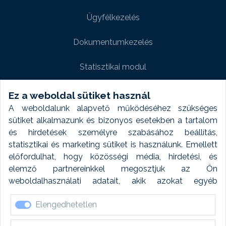
Ügyfélkezelés
Dokumentumkezelés
Statisztikai modul
Weboldal modul
Ez a weboldal sütiket használ
A weboldalunk alapvető működéséhez szükséges
Fényképtár extra modul
sütiket alkalmazunk és bizonyos esetekben a tartalom
és hirdetések személyre szabásához beállítás,
Autómosó modul
statisztikai és marketing sütiket is használunk. Emellett
előfordulhat, hogy közösségi média, hirdetési, és
Feladatütemezés
elemző partnereinkkel megosztjuk az Ön
weboldalhasználati adatait, akik azokat egyéb
Készletfinanszírozás
forrásokból gyűjtött adatokkal kombinálhatják. A sütik
Elengedhetetlen
elfogadásával kapcsolatosan naplózást végzünk és
ezen adatokat 6 hónap után automatikusan töröljük. A