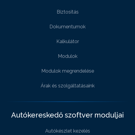
Biztositás
Dokumentumok
Kalkulátor
Modulok
Modulok megrendelése
Árak és szolgáltatásaink
Autókereskedő szoftver moduljai
Autókészlet kezelés