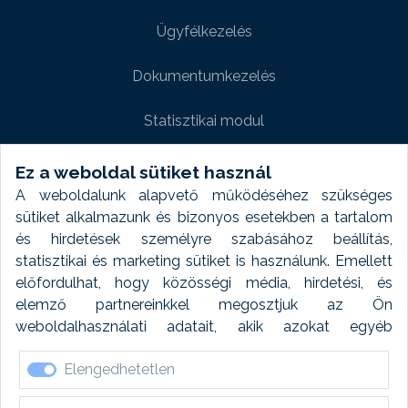
Ügyfélkezelés
Dokumentumkezelés
Statisztikai modul
Weboldal modul
Ez a weboldal sütiket használ
A weboldalunk alapvető működéséhez szükséges
Fényképtár extra modul
sütiket alkalmazunk és bizonyos esetekben a tartalom
és hirdetések személyre szabásához beállítás,
Autómosó modul
statisztikai és marketing sütiket is használunk. Emellett
előfordulhat, hogy közösségi média, hirdetési, és
Feladatütemezés
elemző partnereinkkel megosztjuk az Ön
weboldalhasználati adatait, akik azokat egyéb
Készletfinanszírozás
forrásokból gyűjtött adatokkal kombinálhatják. A sütik
Elengedhetetlen
elfogadásával kapcsolatosan naplózást végzünk és
ezen adatokat 6 hónap után automatikusan töröljük. A