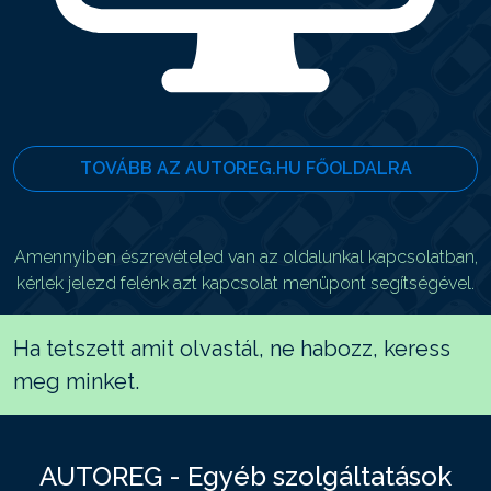
TOVÁBB AZ AUTOREG.HU FŐOLDALRA
Amennyiben észrevételed van az oldalunkal kapcsolatban,
kérlek jelezd felénk azt kapcsolat menüpont segítségével.
Ha tetszett amit olvastál, ne habozz, keress
meg minket.
AUTOREG - Egyéb szolgáltatások