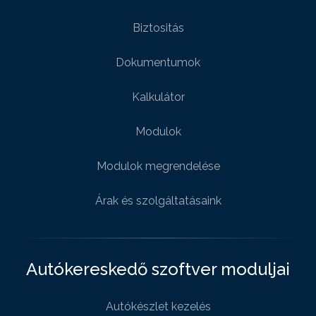
Biztositás
Dokumentumok
Kalkulátor
Modulok
Modulok megrendelése
Árak és szolgáltatásaink
Autókereskedő szoftver moduljai
Autókészlet kezelés