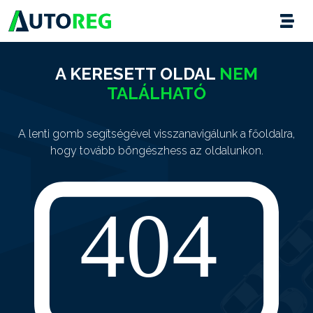
A KERESETT OLDAL
NEM
TALÁLHATÓ
A lenti gomb segítségével visszanavigálunk a főoldalra,
hogy tovább böngészhess az oldalunkon.