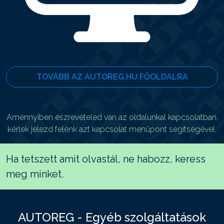
TOVÁBB AZ AUTOREG.HU FŐOLDALRA
Amennyiben észrevételed van az oldalunkal kapcsolatban,
kérlek jelezd felénk azt kapcsolat menüpont segítségével.
Ha tetszett amit olvastál, ne habozz, keress
meg minket.
AUTOREG - Egyéb szolgáltatások