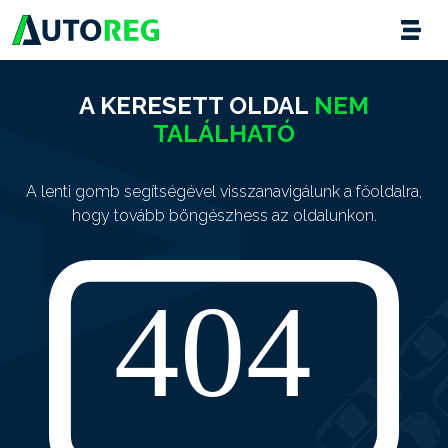
A KERESETT OLDAL
NEM
TALÁLHATÓ
A lenti gomb segítségével visszanavigálunk a főoldalra,
hogy tovább böngészhess az oldalunkon.