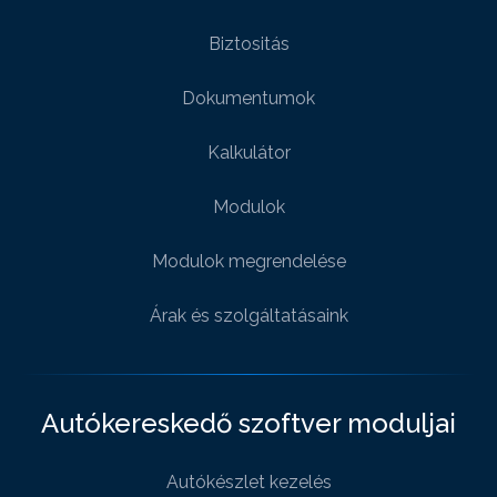
Biztositás
Dokumentumok
Kalkulátor
Modulok
Modulok megrendelése
Árak és szolgáltatásaink
Autókereskedő szoftver moduljai
Autókészlet kezelés