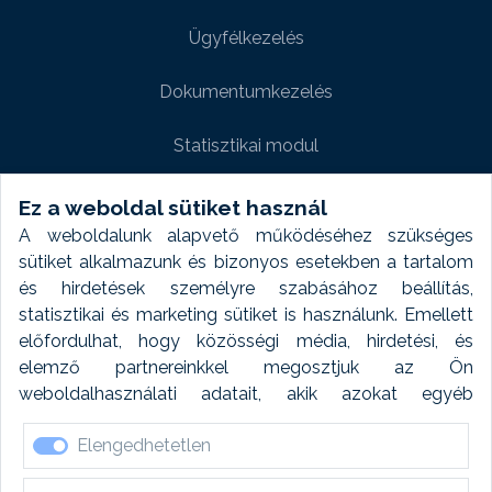
Ügyfélkezelés
Dokumentumkezelés
Statisztikai modul
Weboldal modul
Ez a weboldal sütiket használ
A weboldalunk alapvető működéséhez szükséges
Fényképtár extra modul
sütiket alkalmazunk és bizonyos esetekben a tartalom
és hirdetések személyre szabásához beállítás,
Autómosó modul
statisztikai és marketing sütiket is használunk. Emellett
előfordulhat, hogy közösségi média, hirdetési, és
Feladatütemezés
elemző partnereinkkel megosztjuk az Ön
weboldalhasználati adatait, akik azokat egyéb
Készletfinanszírozás
forrásokból gyűjtött adatokkal kombinálhatják. A sütik
Elengedhetetlen
elfogadásával kapcsolatosan naplózást végzünk és
ezen adatokat 6 hónap után automatikusan töröljük. A