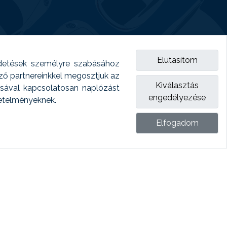
Elutasítom
detések személyre szabásához
emző partnereinkkel megosztjuk az
Kiválasztás
ásával kapcsolatosan naplózást
engedélyezése
vetelményeknek.
Elfogadom
ket.