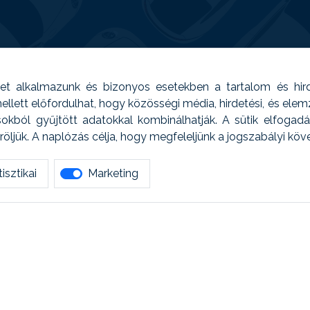
t alkalmazunk és bizonyos esetekben a tartalom és hir
 Emellett előfordulhat, hogy közösségi média, hirdetési, és el
sokból gyűjtött adatokkal kombinálhatják. A sütik elfogad
ljük. A naplózás célja, hogy megfeleljünk a jogszabályi kö
isztikai
Marketing
tetszett amit olvastál, ne habozz, keress meg min
AUTOREG - Egyéb szolgáltatások