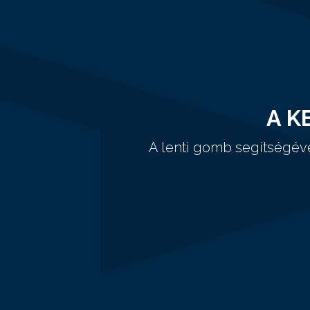
A K
A lenti gomb segítségév