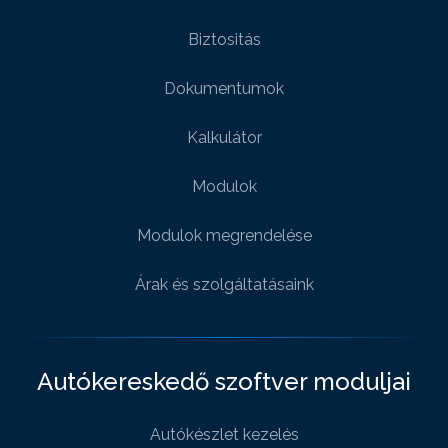
Biztositás
Dokumentumok
Kalkulátor
Modulok
Modulok megrendelése
Árak és szolgáltatásaink
Autókereskedő szoftver moduljai
Autókészlet kezelés