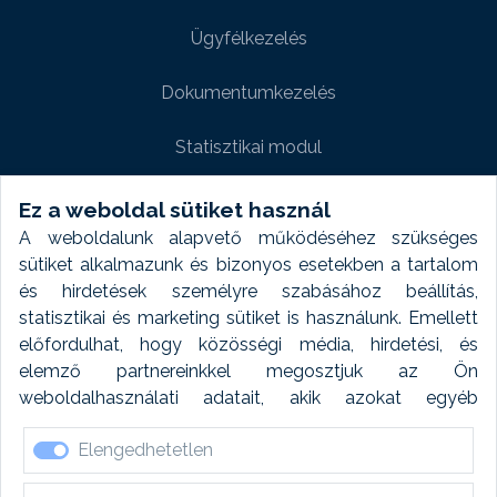
Ügyfélkezelés
Dokumentumkezelés
Statisztikai modul
Weboldal modul
Ez a weboldal sütiket használ
A weboldalunk alapvető működéséhez szükséges
Fényképtár extra modul
sütiket alkalmazunk és bizonyos esetekben a tartalom
és hirdetések személyre szabásához beállítás,
Autómosó modul
statisztikai és marketing sütiket is használunk. Emellett
előfordulhat, hogy közösségi média, hirdetési, és
Feladatütemezés
elemző partnereinkkel megosztjuk az Ön
weboldalhasználati adatait, akik azokat egyéb
Készletfinanszírozás
forrásokból gyűjtött adatokkal kombinálhatják. A sütik
Elengedhetetlen
elfogadásával kapcsolatosan naplózást végzünk és
ezen adatokat 6 hónap után automatikusan töröljük. A