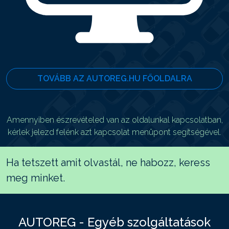
TOVÁBB AZ AUTOREG.HU FŐOLDALRA
Amennyiben észrevételed van az oldalunkal kapcsolatban,
kérlek jelezd felénk azt kapcsolat menüpont segítségével.
Ha tetszett amit olvastál, ne habozz, keress
meg minket.
AUTOREG - Egyéb szolgáltatások