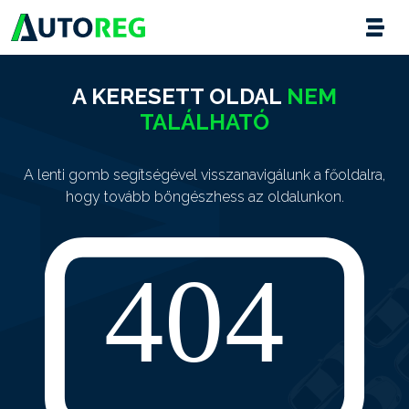
A KERESETT OLDAL
NEM
TALÁLHATÓ
A lenti gomb segítségével visszanavigálunk a főoldalra,
hogy tovább böngészhess az oldalunkon.