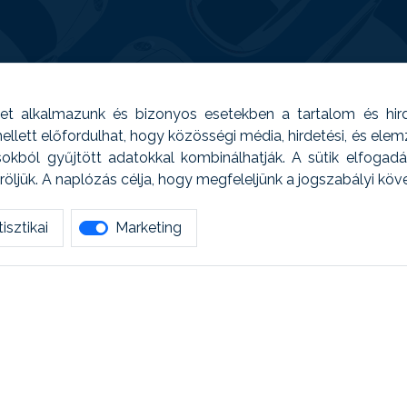
t alkalmazunk és bizonyos esetekben a tartalom és hir
 Emellett előfordulhat, hogy közösségi média, hirdetési, és el
sokból gyűjtött adatokkal kombinálhatják. A sütik elfogad
ljük. A naplózás célja, hogy megfeleljünk a jogszabályi kö
isztikai
Marketing
tetszett amit olvastál, ne habozz, keress meg min
AUTOREG - Egyéb szolgáltatások