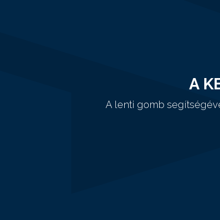
A K
A lenti gomb segítségév