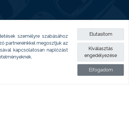
Elutasítom
detések személyre szabásához
emző partnereinkkel megosztjuk az
Kiválasztás
ásával kapcsolatosan naplózást
engedélyezése
vetelményeknek.
Elfogadom
ket.