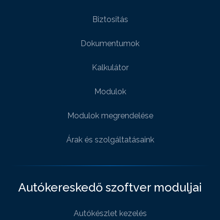
Biztositás
Dokumentumok
Kalkulátor
Modulok
Modulok megrendelése
Árak és szolgáltatásaink
Autókereskedő szoftver moduljai
Autókészlet kezelés