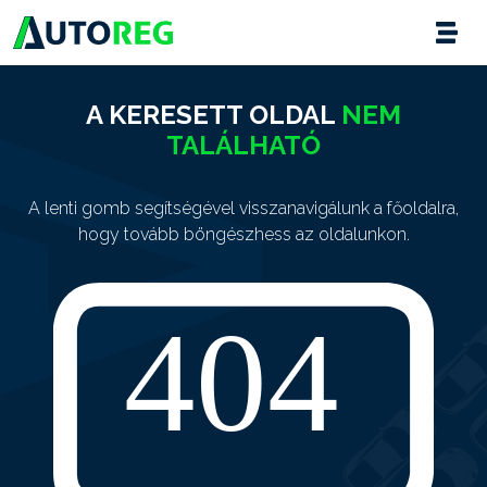
A KERESETT OLDAL
NEM
TALÁLHATÓ
A lenti gomb segítségével visszanavigálunk a főoldalra,
hogy tovább böngészhess az oldalunkon.