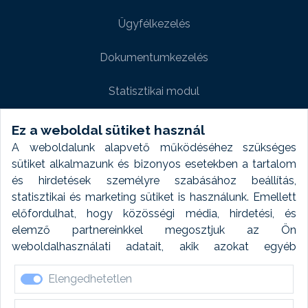
Ügyfélkezelés
Dokumentumkezelés
Statisztikai modul
Weboldal modul
Ez a weboldal sütiket használ
A weboldalunk alapvető működéséhez szükséges
Fényképtár extra modul
sütiket alkalmazunk és bizonyos esetekben a tartalom
és hirdetések személyre szabásához beállítás,
Autómosó modul
statisztikai és marketing sütiket is használunk. Emellett
előfordulhat, hogy közösségi média, hirdetési, és
Feladatütemezés
elemző partnereinkkel megosztjuk az Ön
weboldalhasználati adatait, akik azokat egyéb
Készletfinanszírozás
forrásokból gyűjtött adatokkal kombinálhatják. A sütik
Elengedhetetlen
elfogadásával kapcsolatosan naplózást végzünk és
ezen adatokat 6 hónap után automatikusan töröljük. A