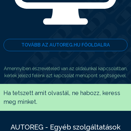
TOVÁBB AZ AUTOREG.HU FŐOLDALRA
Amennyiben észrevételed van az oldalunkal kapcsolatban,
kérlek jelezd felénk azt kapcsolat menüpont segítségével.
Ha tetszett amit olvastál, ne habozz, keress
meg minket.
AUTOREG - Egyéb szolgáltatások