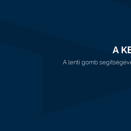
A K
A lenti gomb segítségév