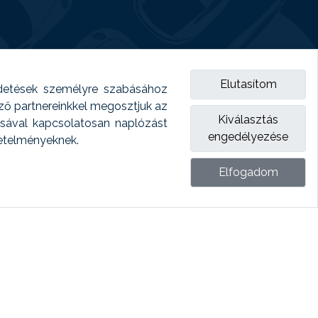
Elutasítom
detések személyre szabásához
emző partnereinkkel megosztjuk az
Kiválasztás
ásával kapcsolatosan naplózást
engedélyezése
vetelményeknek.
Elfogadom
ket.