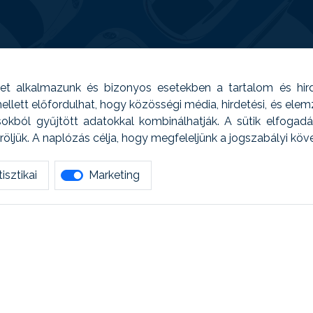
t alkalmazunk és bizonyos esetekben a tartalom és hir
 Emellett előfordulhat, hogy közösségi média, hirdetési, és el
sokból gyűjtött adatokkal kombinálhatják. A sütik elfogad
ljük. A naplózás célja, hogy megfeleljünk a jogszabályi kö
isztikai
Marketing
tetszett amit olvastál, ne habozz, keress meg min
AUTOREG - Egyéb szolgáltatások