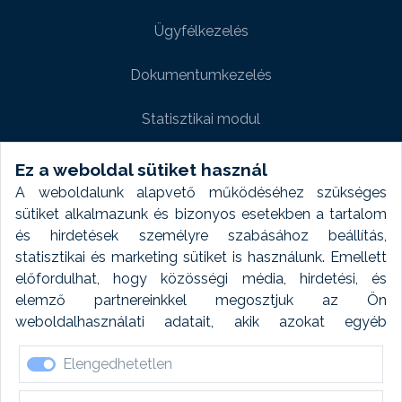
Ügyfélkezelés
Dokumentumkezelés
Statisztikai modul
Weboldal modul
Ez a weboldal sütiket használ
A weboldalunk alapvető működéséhez szükséges
Fényképtár extra modul
sütiket alkalmazunk és bizonyos esetekben a tartalom
és hirdetések személyre szabásához beállítás,
Autómosó modul
statisztikai és marketing sütiket is használunk. Emellett
előfordulhat, hogy közösségi média, hirdetési, és
Feladatütemezés
elemző partnereinkkel megosztjuk az Ön
weboldalhasználati adatait, akik azokat egyéb
Készletfinanszírozás
forrásokból gyűjtött adatokkal kombinálhatják. A sütik
Elengedhetetlen
elfogadásával kapcsolatosan naplózást végzünk és
ezen adatokat 6 hónap után automatikusan töröljük. A