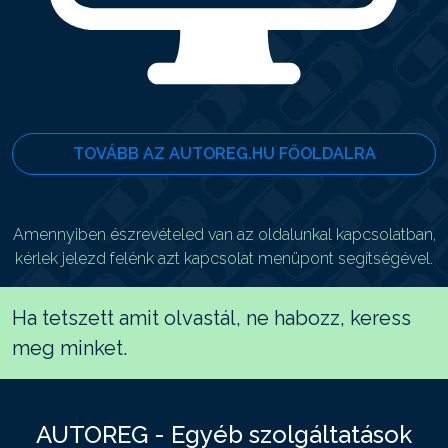
TOVÁBB AZ AUTOREG.HU FŐOLDALRA
Amennyiben észrevételed van az oldalunkal kapcsolatban,
kérlek jelezd felénk azt kapcsolat menüpont segítségével.
Ha tetszett amit olvastál, ne habozz, keress
meg minket.
AUTOREG - Egyéb szolgáltatások