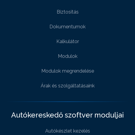
Biztositás
Dokumentumok
Kalkulátor
Modulok
Modulok megrendelése
Árak és szolgáltatásaink
Autókereskedő szoftver moduljai
Autókészlet kezelés