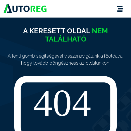
A KERESETT OLDAL
NEM
TALÁLHATÓ
A lenti gomb segítségével visszanavigálunk a főoldalra,
hogy tovább böngészhess az oldalunkon.