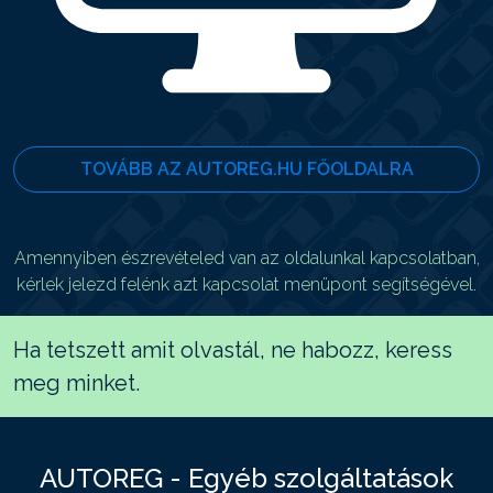
TOVÁBB AZ AUTOREG.HU FŐOLDALRA
Amennyiben észrevételed van az oldalunkal kapcsolatban,
kérlek jelezd felénk azt kapcsolat menüpont segítségével.
Ha tetszett amit olvastál, ne habozz, keress
meg minket.
AUTOREG - Egyéb szolgáltatások