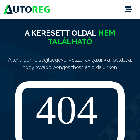
A KERESETT OLDAL
NEM
TALÁLHATÓ
A lenti gomb segítségével visszanavigálunk a főoldalra,
hogy tovább böngészhess az oldalunkon.