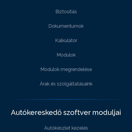
Biztositás
Dokumentumok
Kalkulátor
Modulok
Modulok megrendelése
Árak és szolgáltatásaink
Autókereskedő szoftver moduljai
Autókészlet kezelés