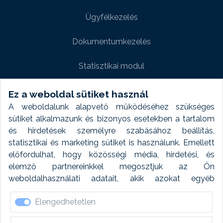
Ügyfélkezelés
Dokumentumkezelés
Statisztikai modul
Weboldal modul
Ez a weboldal sütiket használ
A weboldalunk alapvető működéséhez szükséges
Fényképtár extra modul
sütiket alkalmazunk és bizonyos esetekben a tartalom
és hirdetések személyre szabásához beállítás,
Autómosó modul
statisztikai és marketing sütiket is használunk. Emellett
előfordulhat, hogy közösségi média, hirdetési, és
Feladatütemezés
elemző partnereinkkel megosztjuk az Ön
weboldalhasználati adatait, akik azokat egyéb
Készletfinanszírozás
forrásokból gyűjtött adatokkal kombinálhatják. A sütik
Elengedhetetlen
elfogadásával kapcsolatosan naplózást végzünk és
ezen adatokat 6 hónap után automatikusan töröljük. A