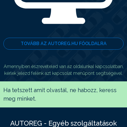
TOVÁBB AZ AUTOREG.HU FŐOLDALRA
Amennyiben észrevételed van az oldalunkal kapcsolatban,
kérlek jelezd felénk azt kapcsolat menüpont segítségével.
Ha tetszett amit olvastál, ne habozz, keress
meg minket.
AUTOREG - Egyéb szolgáltatások