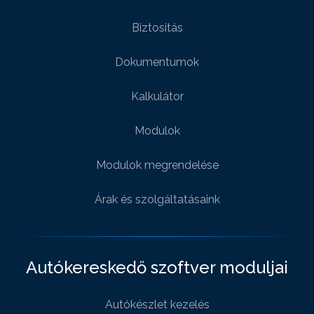
Biztositás
Dokumentumok
Kalkulátor
Modulok
Modulok megrendelése
Árak és szolgáltatásaink
Autókereskedő szoftver moduljai
Autókészlet kezelés