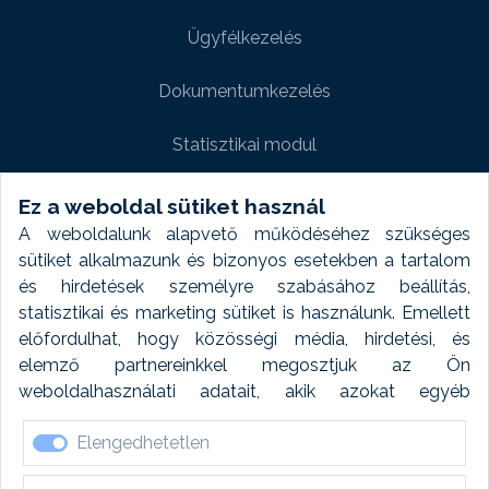
Ügyfélkezelés
Dokumentumkezelés
Statisztikai modul
Weboldal modul
Ez a weboldal sütiket használ
A weboldalunk alapvető működéséhez szükséges
Fényképtár extra modul
sütiket alkalmazunk és bizonyos esetekben a tartalom
és hirdetések személyre szabásához beállítás,
Autómosó modul
statisztikai és marketing sütiket is használunk. Emellett
előfordulhat, hogy közösségi média, hirdetési, és
Feladatütemezés
elemző partnereinkkel megosztjuk az Ön
weboldalhasználati adatait, akik azokat egyéb
Készletfinanszírozás
forrásokból gyűjtött adatokkal kombinálhatják. A sütik
Elengedhetetlen
elfogadásával kapcsolatosan naplózást végzünk és
ezen adatokat 6 hónap után automatikusan töröljük. A