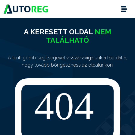
A KERESETT OLDAL
NEM
TALÁLHATÓ
A lenti gomb segítségével visszanavigálunk a főoldalra,
hogy tovább böngészhess az oldalunkon.