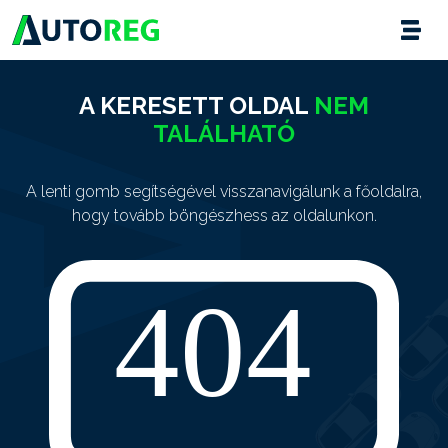
A KERESETT OLDAL
NEM
TALÁLHATÓ
A lenti gomb segítségével visszanavigálunk a főoldalra,
hogy tovább böngészhess az oldalunkon.