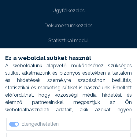
Ügyfélkezelés
Dokumentumkezelés
Statisztikai modul
Weboldal modul
Ez a weboldal sütiket használ
A weboldalunk alapvető működéséhez szükséges
Fényképtár extra modul
sütiket alkalmazunk és bizonyos esetekben a tartalom
és hirdetések személyre szabásához beállítás,
Autómosó modul
statisztikai és marketing sütiket is használunk. Emellett
előfordulhat, hogy közösségi média, hirdetési, és
Feladatütemezés
elemző partnereinkkel megosztjuk az Ön
weboldalhasználati adatait, akik azokat egyéb
Készletfinanszírozás
forrásokból gyűjtött adatokkal kombinálhatják. A sütik
Elengedhetetlen
elfogadásával kapcsolatosan naplózást végzünk és
ezen adatokat 6 hónap után automatikusan töröljük. A