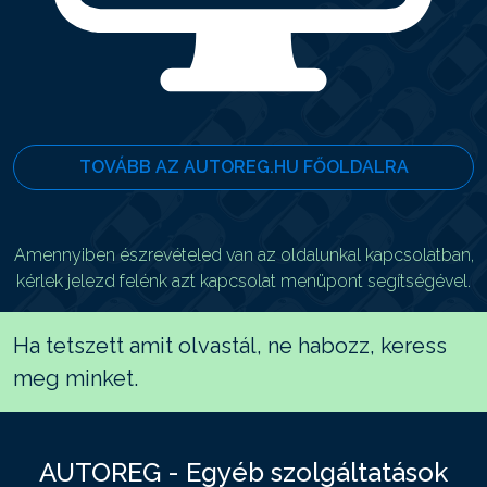
TOVÁBB AZ AUTOREG.HU FŐOLDALRA
Amennyiben észrevételed van az oldalunkal kapcsolatban,
kérlek jelezd felénk azt kapcsolat menüpont segítségével.
Ha tetszett amit olvastál, ne habozz, keress
meg minket.
AUTOREG - Egyéb szolgáltatások