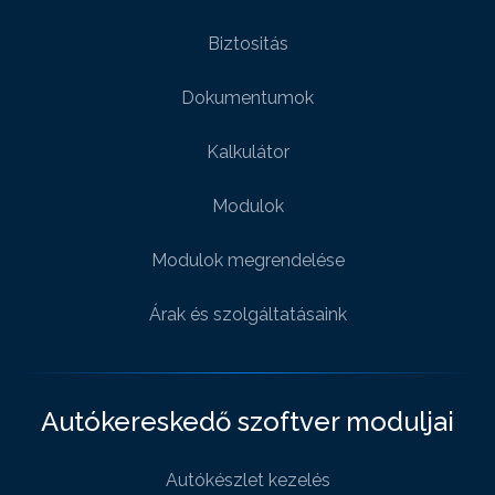
Biztositás
Dokumentumok
Kalkulátor
Modulok
Modulok megrendelése
Árak és szolgáltatásaink
Autókereskedő szoftver moduljai
Autókészlet kezelés