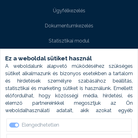
Ügyfélkezelés
Dokumentumkezelés
Statisztikai modul
Weboldal modul
Ez a weboldal sütiket használ
A weboldalunk alapvető működéséhez szükséges
Fényképtár extra modul
sütiket alkalmazunk és bizonyos esetekben a tartalom
és hirdetések személyre szabásához beállítás,
Autómosó modul
statisztikai és marketing sütiket is használunk. Emellett
előfordulhat, hogy közösségi média, hirdetési, és
Feladatütemezés
elemző partnereinkkel megosztjuk az Ön
weboldalhasználati adatait, akik azokat egyéb
Készletfinanszírozás
forrásokból gyűjtött adatokkal kombinálhatják. A sütik
Elengedhetetlen
elfogadásával kapcsolatosan naplózást végzünk és
ezen adatokat 6 hónap után automatikusan töröljük. A