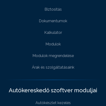
Biztositás
Dokumentumok
Kalkulátor
Modulok
Modulok megrendelése
Árak és szolgáltatásaink
Autókereskedő szoftver moduljai
Autókészlet kezelés