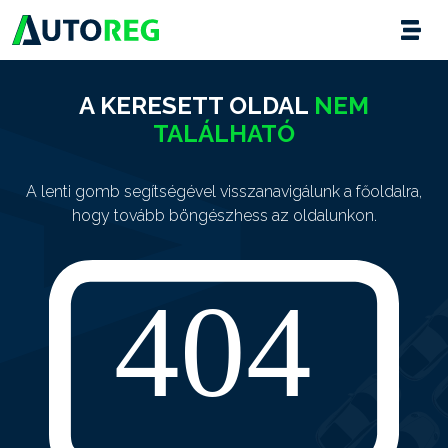
A KERESETT OLDAL
NEM
TALÁLHATÓ
A lenti gomb segítségével visszanavigálunk a főoldalra,
hogy tovább böngészhess az oldalunkon.