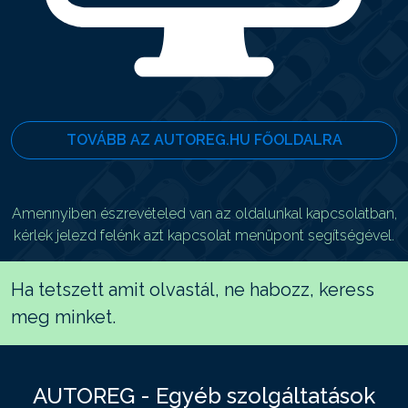
TOVÁBB AZ AUTOREG.HU FŐOLDALRA
Amennyiben észrevételed van az oldalunkal kapcsolatban,
kérlek jelezd felénk azt kapcsolat menüpont segítségével.
Ha tetszett amit olvastál, ne habozz, keress
meg minket.
AUTOREG - Egyéb szolgáltatások