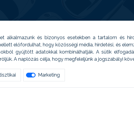
t alkalmazunk és bizonyos esetekben a tartalom és hir
 Emellett előfordulhat, hogy közösségi média, hirdetési, és el
sokból gyűjtött adatokkal kombinálhatják. A sütik elfogad
ljük. A naplózás célja, hogy megfeleljünk a jogszabályi kö
isztikai
Marketing
tetszett amit olvastál, ne habozz, keress meg min
AUTOREG - Egyéb szolgáltatások