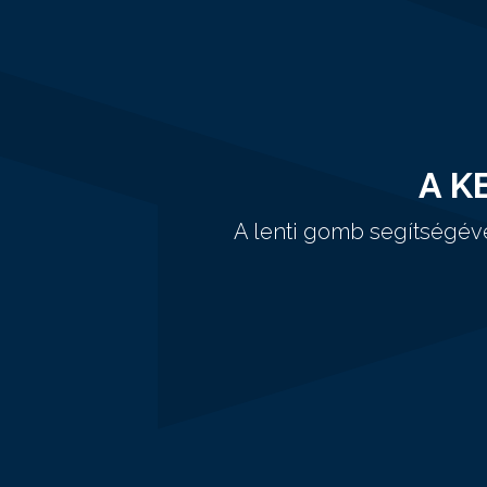
A K
A lenti gomb segítségév