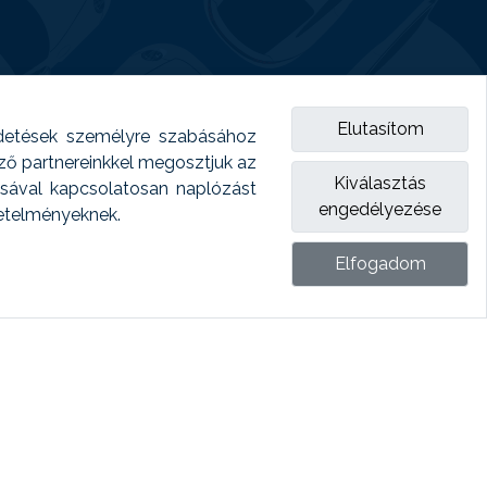
Elutasítom
detések személyre szabásához
emző partnereinkkel megosztjuk az
Kiválasztás
ásával kapcsolatosan naplózást
engedélyezése
vetelményeknek.
Elfogadom
ket.