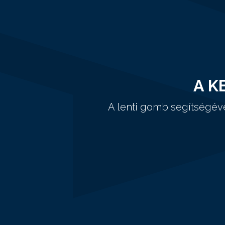
A K
A lenti gomb segítségév