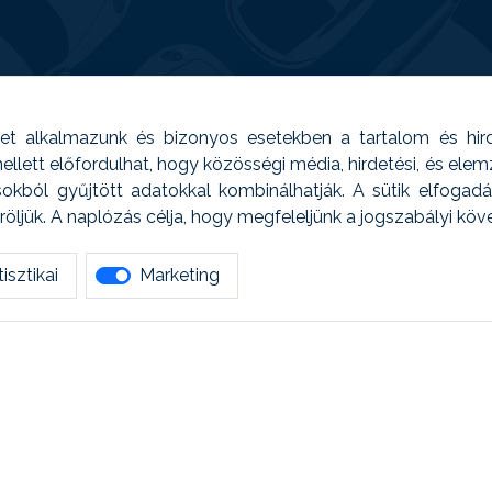
t alkalmazunk és bizonyos esetekben a tartalom és hir
 Emellett előfordulhat, hogy közösségi média, hirdetési, és el
sokból gyűjtött adatokkal kombinálhatják. A sütik elfogad
ljük. A naplózás célja, hogy megfeleljünk a jogszabályi kö
isztikai
Marketing
tetszett amit olvastál, ne habozz, keress meg min
AUTOREG - Egyéb szolgáltatások