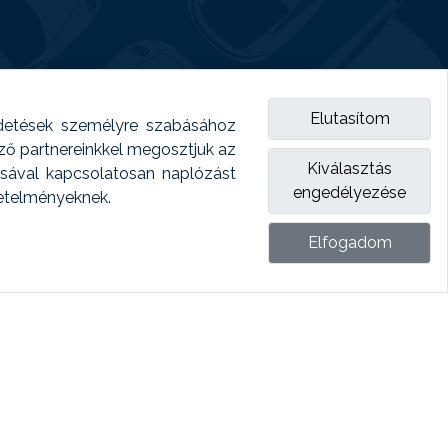
Elutasítom
detések személyre szabásához
emző partnereinkkel megosztjuk az
Kiválasztás
ásával kapcsolatosan naplózást
engedélyezése
vetelményeknek.
Elfogadom
ket.