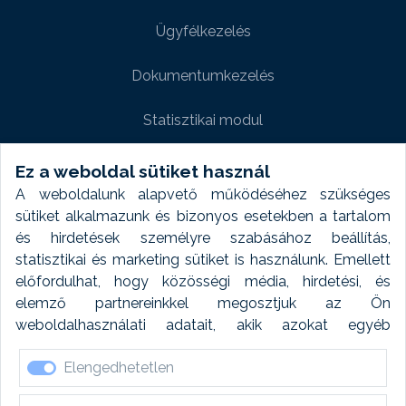
Ügyfélkezelés
Dokumentumkezelés
Statisztikai modul
Weboldal modul
Ez a weboldal sütiket használ
A weboldalunk alapvető működéséhez szükséges
Fényképtár extra modul
sütiket alkalmazunk és bizonyos esetekben a tartalom
és hirdetések személyre szabásához beállítás,
Autómosó modul
statisztikai és marketing sütiket is használunk. Emellett
előfordulhat, hogy közösségi média, hirdetési, és
Feladatütemezés
elemző partnereinkkel megosztjuk az Ön
weboldalhasználati adatait, akik azokat egyéb
Készletfinanszírozás
forrásokból gyűjtött adatokkal kombinálhatják. A sütik
Elengedhetetlen
elfogadásával kapcsolatosan naplózást végzünk és
ezen adatokat 6 hónap után automatikusan töröljük. A