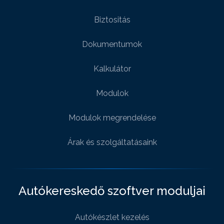
Biztositás
Dokumentumok
Kalkulátor
Modulok
Modulok megrendelése
Árak és szolgáltatásaink
Autókereskedő szoftver moduljai
Autókészlet kezelés