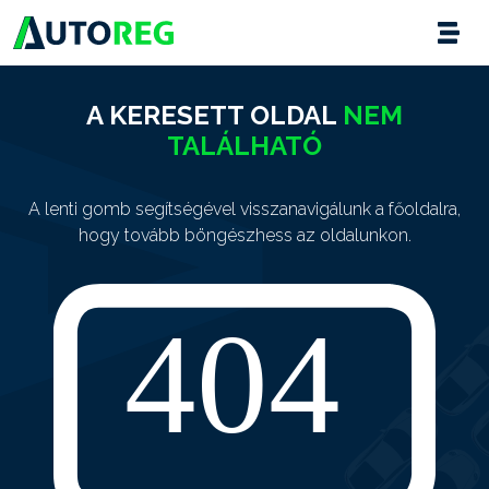
A KERESETT OLDAL
NEM
TALÁLHATÓ
A lenti gomb segítségével visszanavigálunk a főoldalra,
hogy tovább böngészhess az oldalunkon.