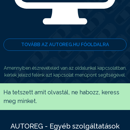
TOVÁBB AZ AUTOREG.HU FŐOLDALRA
Amennyiben észrevételed van az oldalunkal kapcsolatban,
kérlek jelezd felénk azt kapcsolat menüpont segítségével.
Ha tetszett amit olvastál, ne habozz, keress
meg minket.
AUTOREG - Egyéb szolgáltatások