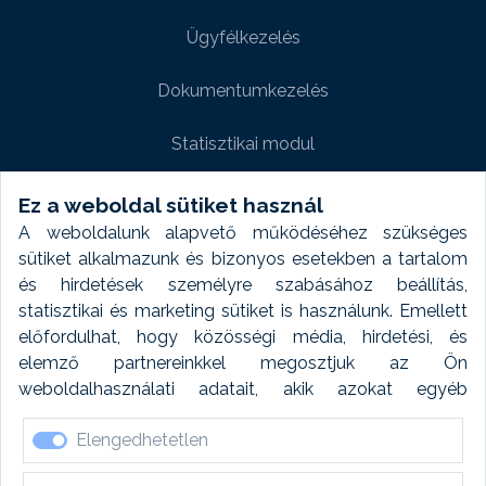
Ügyfélkezelés
Dokumentumkezelés
Statisztikai modul
Weboldal modul
Ez a weboldal sütiket használ
A weboldalunk alapvető működéséhez szükséges
Fényképtár extra modul
sütiket alkalmazunk és bizonyos esetekben a tartalom
és hirdetések személyre szabásához beállítás,
Autómosó modul
statisztikai és marketing sütiket is használunk. Emellett
előfordulhat, hogy közösségi média, hirdetési, és
Feladatütemezés
elemző partnereinkkel megosztjuk az Ön
weboldalhasználati adatait, akik azokat egyéb
Készletfinanszírozás
forrásokból gyűjtött adatokkal kombinálhatják. A sütik
Elengedhetetlen
elfogadásával kapcsolatosan naplózást végzünk és
ezen adatokat 6 hónap után automatikusan töröljük. A