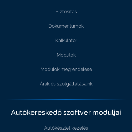
Biztositás
Dokumentumok
Kalkulátor
Modulok
Modulok megrendelése
Árak és szolgáltatásaink
Autókereskedő szoftver moduljai
Autókészlet kezelés