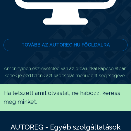
TOVÁBB AZ AUTOREG.HU FŐOLDALRA
Amennyiben észrevételed van az oldalunkal kapcsolatban,
kérlek jelezd felénk azt kapcsolat menüpont segítségével.
Ha tetszett amit olvastál, ne habozz, keress
meg minket.
AUTOREG - Egyéb szolgáltatások