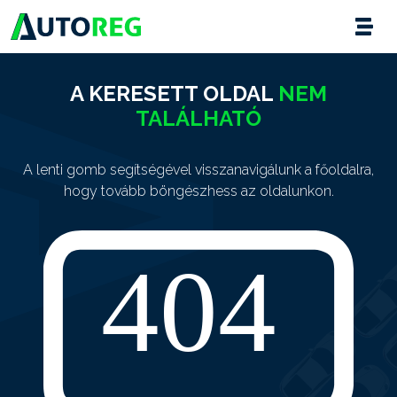
A KERESETT OLDAL
NEM
TALÁLHATÓ
A lenti gomb segítségével visszanavigálunk a főoldalra,
hogy tovább böngészhess az oldalunkon.