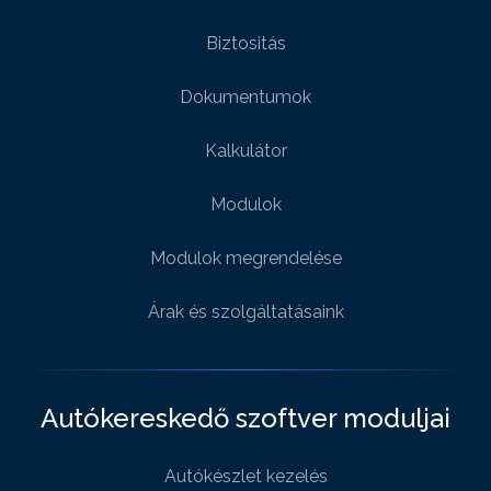
Biztositás
Dokumentumok
Kalkulátor
Modulok
Modulok megrendelése
Árak és szolgáltatásaink
Autókereskedő szoftver moduljai
Autókészlet kezelés