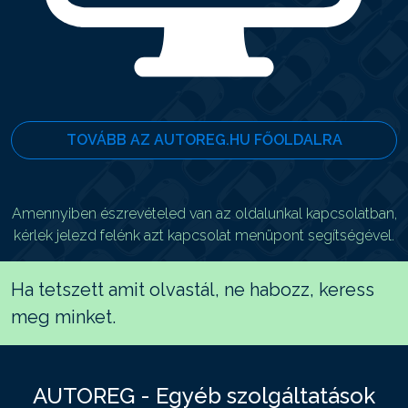
TOVÁBB AZ AUTOREG.HU FŐOLDALRA
Amennyiben észrevételed van az oldalunkal kapcsolatban,
kérlek jelezd felénk azt kapcsolat menüpont segítségével.
Ha tetszett amit olvastál, ne habozz, keress
meg minket.
AUTOREG - Egyéb szolgáltatások