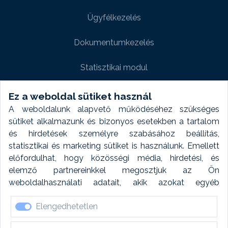
Ügyfélkezelés
Dokumentumkezelés
Statisztikai modul
Weboldal modul
Ez a weboldal sütiket használ
A weboldalunk alapvető működéséhez szükséges
Fényképtár extra modul
sütiket alkalmazunk és bizonyos esetekben a tartalom
és hirdetések személyre szabásához beállítás,
Autómosó modul
statisztikai és marketing sütiket is használunk. Emellett
előfordulhat, hogy közösségi média, hirdetési, és
Feladatütemezés
elemző partnereinkkel megosztjuk az Ön
weboldalhasználati adatait, akik azokat egyéb
Készletfinanszírozás
forrásokból gyűjtött adatokkal kombinálhatják. A sütik
Elengedhetetlen
elfogadásával kapcsolatosan naplózást végzünk és
ezen adatokat 6 hónap után automatikusan töröljük. A