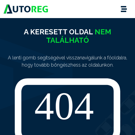
A KERESETT OLDAL
NEM
TALÁLHATÓ
A lenti gomb segítségével visszanavigálunk a főoldalra,
hogy tovább böngészhess az oldalunkon.