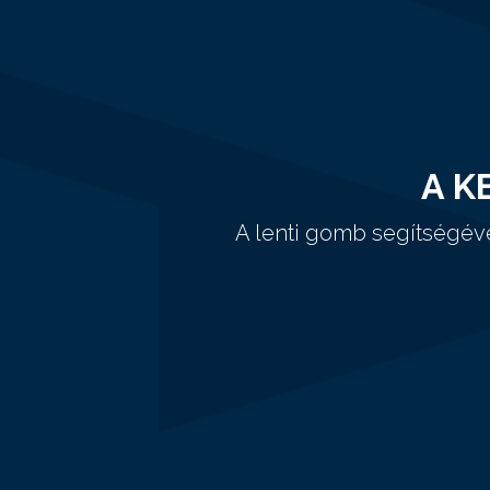
A K
A lenti gomb segítségév