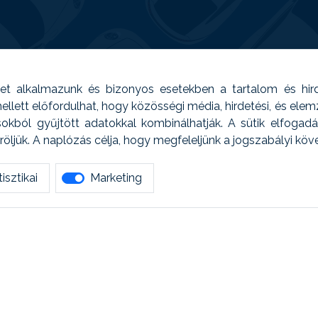
t alkalmazunk és bizonyos esetekben a tartalom és hir
 Emellett előfordulhat, hogy közösségi média, hirdetési, és el
sokból gyűjtött adatokkal kombinálhatják. A sütik elfogad
ljük. A naplózás célja, hogy megfeleljünk a jogszabályi kö
isztikai
Marketing
tetszett amit olvastál, ne habozz, keress meg min
AUTOREG - Egyéb szolgáltatások