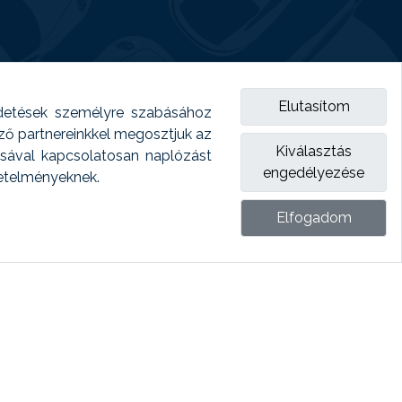
Elutasítom
detések személyre szabásához
emző partnereinkkel megosztjuk az
Kiválasztás
ásával kapcsolatosan naplózást
engedélyezése
vetelményeknek.
Elfogadom
ket.