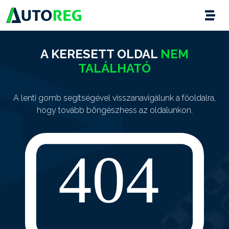
A KERESETT OLDAL
NEM
TALÁLHATÓ
A lenti gomb segítségével visszanavigálunk a főoldalra,
hogy tovább böngészhess az oldalunkon.