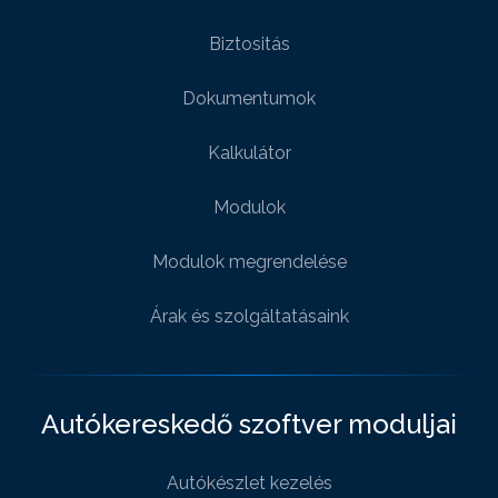
Biztositás
Dokumentumok
Kalkulátor
Modulok
Modulok megrendelése
Árak és szolgáltatásaink
Autókereskedő szoftver moduljai
Autókészlet kezelés