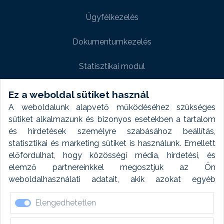
Ügyfélkezelés
Dokumentumkezelés
Statisztikai modul
Weboldal modul
Ez a weboldal sütiket használ
A weboldalunk alapvető működéséhez szükséges
Fényképtár extra modul
sütiket alkalmazunk és bizonyos esetekben a tartalom
és hirdetések személyre szabásához beállítás,
Autómosó modul
statisztikai és marketing sütiket is használunk. Emellett
előfordulhat, hogy közösségi média, hirdetési, és
Feladatütemezés
elemző partnereinkkel megosztjuk az Ön
weboldalhasználati adatait, akik azokat egyéb
Készletfinanszírozás
forrásokból gyűjtött adatokkal kombinálhatják. A sütik
Elengedhetetlen
elfogadásával kapcsolatosan naplózást végzünk és
ezen adatokat 6 hónap után automatikusan töröljük. A