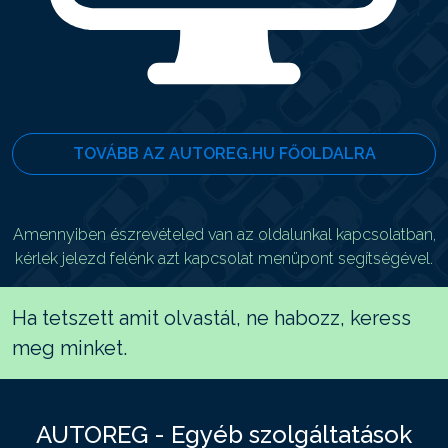
TOVÁBB AZ AUTOREG.HU FŐOLDALRA
Amennyiben észrevételed van az oldalunkal kapcsolatban,
kérlek jelezd felénk azt kapcsolat menüpont segítségével.
Ha tetszett amit olvastál, ne habozz, keress
meg minket.
AUTOREG - Egyéb szolgáltatások