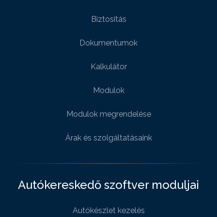
Biztositás
Dokumentumok
Kalkulátor
Modulok
Modulok megrendelése
Árak és szolgáltatásaink
Autókereskedő szoftver moduljai
Autókészlet kezelés