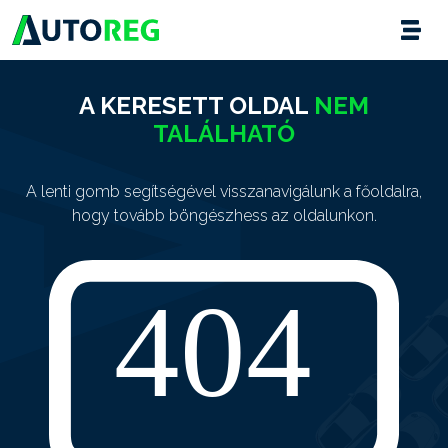
A KERESETT OLDAL
NEM
TALÁLHATÓ
A lenti gomb segítségével visszanavigálunk a főoldalra,
hogy tovább böngészhess az oldalunkon.