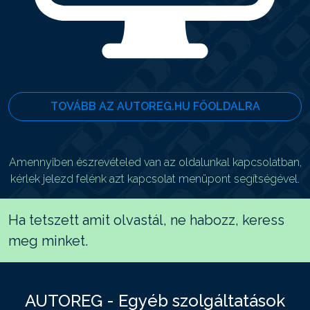
TOVÁBB AZ AUTOREG.HU FŐOLDALRA
Amennyiben észrevételed van az oldalunkal kapcsolatban,
kérlek jelezd felénk azt kapcsolat menüpont segítségével.
Ha tetszett amit olvastál, ne habozz, keress
meg minket.
AUTOREG - Egyéb szolgáltatások