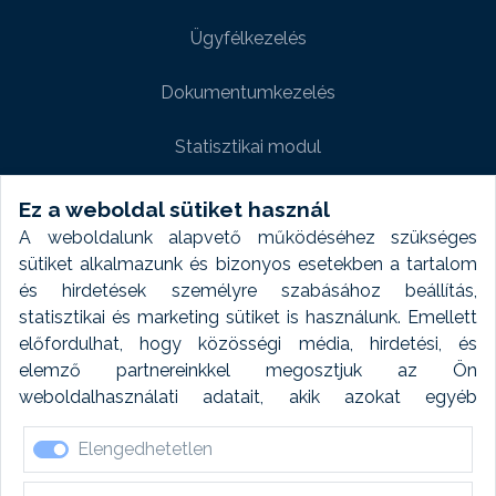
Ügyfélkezelés
Dokumentumkezelés
Statisztikai modul
Weboldal modul
Ez a weboldal sütiket használ
A weboldalunk alapvető működéséhez szükséges
Fényképtár extra modul
sütiket alkalmazunk és bizonyos esetekben a tartalom
és hirdetések személyre szabásához beállítás,
Autómosó modul
statisztikai és marketing sütiket is használunk. Emellett
előfordulhat, hogy közösségi média, hirdetési, és
Feladatütemezés
elemző partnereinkkel megosztjuk az Ön
weboldalhasználati adatait, akik azokat egyéb
Készletfinanszírozás
forrásokból gyűjtött adatokkal kombinálhatják. A sütik
Elengedhetetlen
elfogadásával kapcsolatosan naplózást végzünk és
ezen adatokat 6 hónap után automatikusan töröljük. A