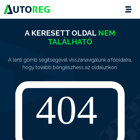
A KERESETT OLDAL
NEM
TALÁLHATÓ
A lenti gomb segítségével visszanavigálunk a főoldalra,
hogy tovább böngészhess az oldalunkon.