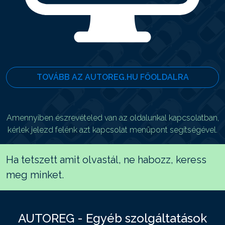
TOVÁBB AZ AUTOREG.HU FŐOLDALRA
Amennyiben észrevételed van az oldalunkal kapcsolatban,
kérlek jelezd felénk azt kapcsolat menüpont segítségével.
Ha tetszett amit olvastál, ne habozz, keress
meg minket.
AUTOREG - Egyéb szolgáltatások