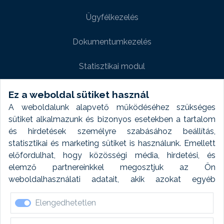
Ügyfélkezelés
Dokumentumkezelés
Statisztikai modul
Weboldal modul
Ez a weboldal sütiket használ
A weboldalunk alapvető működéséhez szükséges
Fényképtár extra modul
sütiket alkalmazunk és bizonyos esetekben a tartalom
és hirdetések személyre szabásához beállítás,
Autómosó modul
statisztikai és marketing sütiket is használunk. Emellett
előfordulhat, hogy közösségi média, hirdetési, és
Feladatütemezés
elemző partnereinkkel megosztjuk az Ön
weboldalhasználati adatait, akik azokat egyéb
Készletfinanszírozás
forrásokból gyűjtött adatokkal kombinálhatják. A sütik
Elengedhetetlen
elfogadásával kapcsolatosan naplózást végzünk és
ezen adatokat 6 hónap után automatikusan töröljük. A