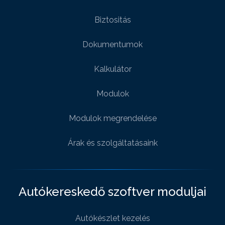
Biztositás
Dokumentumok
Kalkulátor
Modulok
Modulok megrendelése
Árak és szolgáltatásaink
Autókereskedő szoftver moduljai
Autókészlet kezelés