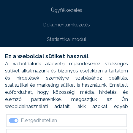
Ügyfélkezelés
Dokumentumkezelés
Statisztikai modul
Weboldal modul
Ez a weboldal sütiket használ
A weboldalunk alapvető működéséhez szükséges
Fényképtár extra modul
sütiket alkalmazunk és bizonyos esetekben a tartalom
és hirdetések személyre szabásához beállítás,
Autómosó modul
statisztikai és marketing sütiket is használunk. Emellett
előfordulhat, hogy közösségi média, hirdetési, és
Feladatütemezés
elemző partnereinkkel megosztjuk az Ön
weboldalhasználati adatait, akik azokat egyéb
Készletfinanszírozás
forrásokból gyűjtött adatokkal kombinálhatják. A sütik
Elengedhetetlen
elfogadásával kapcsolatosan naplózást végzünk és
ezen adatokat 6 hónap után automatikusan töröljük. A