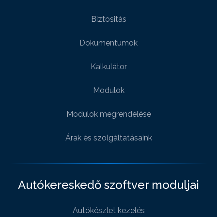
Biztositás
Dokumentumok
Kalkulátor
Modulok
Modulok megrendelése
Árak és szolgáltatásaink
Autókereskedő szoftver moduljai
Autókészlet kezelés