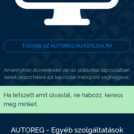
TOVÁBB AZ AUTOREG.HU FŐOLDALRA
Amennyiben észrevételed van az oldalunkal kapcsolatban,
kérlek jelezd felénk azt kapcsolat menüpont segítségével.
Ha tetszett amit olvastál, ne habozz, keress
meg minket.
AUTOREG - Egyéb szolgáltatások