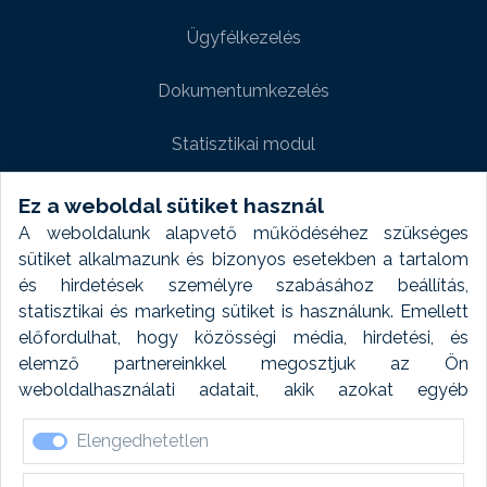
Ügyfélkezelés
Dokumentumkezelés
Statisztikai modul
Weboldal modul
Ez a weboldal sütiket használ
A weboldalunk alapvető működéséhez szükséges
Fényképtár extra modul
sütiket alkalmazunk és bizonyos esetekben a tartalom
és hirdetések személyre szabásához beállítás,
Autómosó modul
statisztikai és marketing sütiket is használunk. Emellett
előfordulhat, hogy közösségi média, hirdetési, és
Feladatütemezés
elemző partnereinkkel megosztjuk az Ön
weboldalhasználati adatait, akik azokat egyéb
Készletfinanszírozás
forrásokból gyűjtött adatokkal kombinálhatják. A sütik
Elengedhetetlen
elfogadásával kapcsolatosan naplózást végzünk és
ezen adatokat 6 hónap után automatikusan töröljük. A