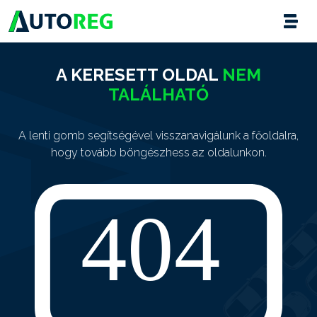
A KERESETT OLDAL
NEM
TALÁLHATÓ
A lenti gomb segítségével visszanavigálunk a főoldalra,
hogy tovább böngészhess az oldalunkon.