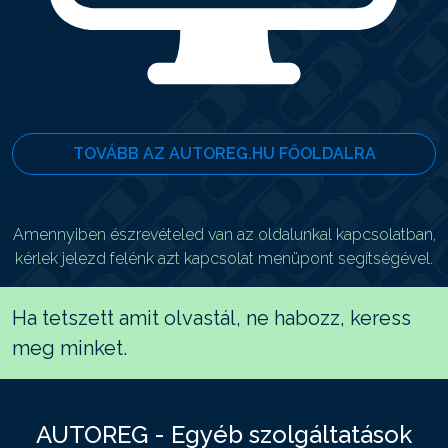
TOVÁBB AZ AUTOREG.HU FŐOLDALRA
Amennyiben észrevételed van az oldalunkal kapcsolatban,
kérlek jelezd felénk azt kapcsolat menüpont segítségével.
Ha tetszett amit olvastál, ne habozz, keress
meg minket.
AUTOREG - Egyéb szolgáltatások