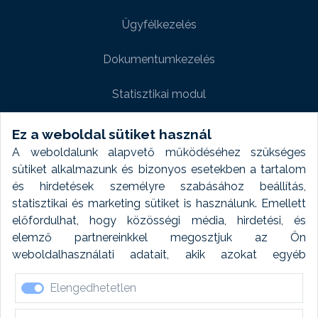
Ügyfélkezelés
Dokumentumkezelés
Statisztikai modul
Weboldal modul
Ez a weboldal sütiket használ
A weboldalunk alapvető működéséhez szükséges
Fényképtár extra modul
sütiket alkalmazunk és bizonyos esetekben a tartalom
és hirdetések személyre szabásához beállítás,
Autómosó modul
statisztikai és marketing sütiket is használunk. Emellett
előfordulhat, hogy közösségi média, hirdetési, és
Feladatütemezés
elemző partnereinkkel megosztjuk az Ön
weboldalhasználati adatait, akik azokat egyéb
Készletfinanszírozás
forrásokból gyűjtött adatokkal kombinálhatják. A sütik
Elengedhetetlen
elfogadásával kapcsolatosan naplózást végzünk és
ezen adatokat 6 hónap után automatikusan töröljük. A