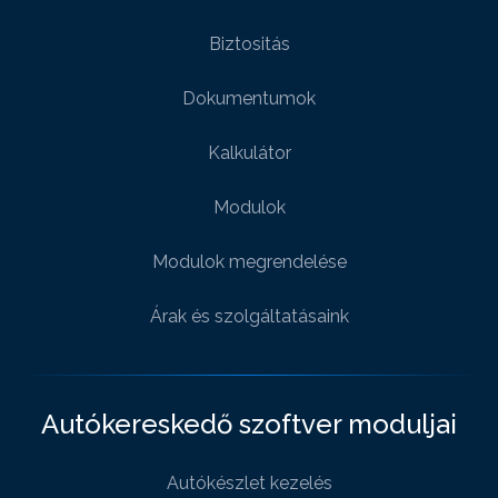
Biztositás
Dokumentumok
Kalkulátor
Modulok
Modulok megrendelése
Árak és szolgáltatásaink
Autókereskedő szoftver moduljai
Autókészlet kezelés