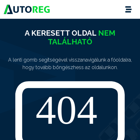
A KERESETT OLDAL
NEM
TALÁLHATÓ
A lenti gomb segítségével visszanavigálunk a főoldalra,
hogy tovább böngészhess az oldalunkon.