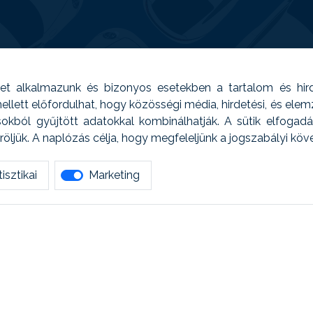
t alkalmazunk és bizonyos esetekben a tartalom és hir
 Emellett előfordulhat, hogy közösségi média, hirdetési, és el
sokból gyűjtött adatokkal kombinálhatják. A sütik elfogad
ljük. A naplózás célja, hogy megfeleljünk a jogszabályi kö
isztikai
Marketing
tetszett amit olvastál, ne habozz, keress meg min
AUTOREG - Egyéb szolgáltatások