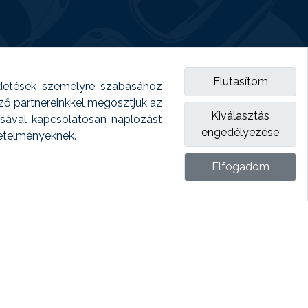
Elutasítom
detések személyre szabásához
emző partnereinkkel megosztjuk az
Kiválasztás
ásával kapcsolatosan naplózást
engedélyezése
vetelményeknek.
Elfogadom
ket.