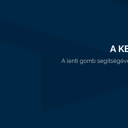
A K
A lenti gomb segítségév