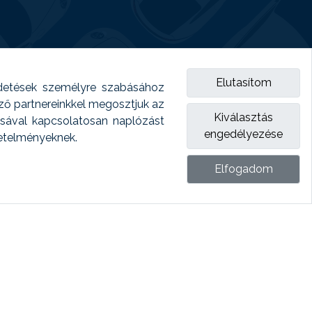
Elutasítom
detések személyre szabásához
emző partnereinkkel megosztjuk az
Kiválasztás
ásával kapcsolatosan naplózást
engedélyezése
vetelményeknek.
Elfogadom
ket.