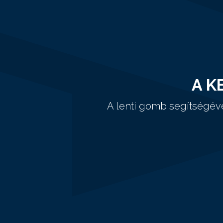
A K
A lenti gomb segítségév