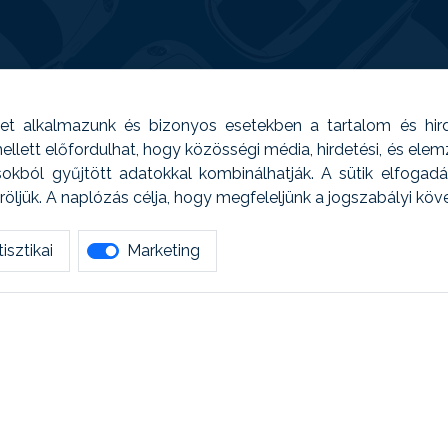
t alkalmazunk és bizonyos esetekben a tartalom és hir
 Emellett előfordulhat, hogy közösségi média, hirdetési, és el
sokból gyűjtött adatokkal kombinálhatják. A sütik elfogad
ljük. A naplózás célja, hogy megfeleljünk a jogszabályi kö
isztikai
Marketing
tetszett amit olvastál, ne habozz, keress meg min
AUTOREG - Egyéb szolgáltatások