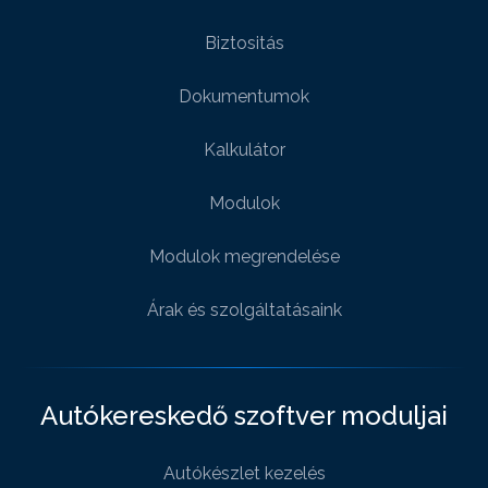
Biztositás
Dokumentumok
Kalkulátor
Modulok
Modulok megrendelése
Árak és szolgáltatásaink
Autókereskedő szoftver moduljai
Autókészlet kezelés