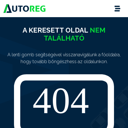
A KERESETT OLDAL
NEM
TALÁLHATÓ
A lenti gomb segítségével visszanavigálunk a főoldalra,
hogy tovább böngészhess az oldalunkon.