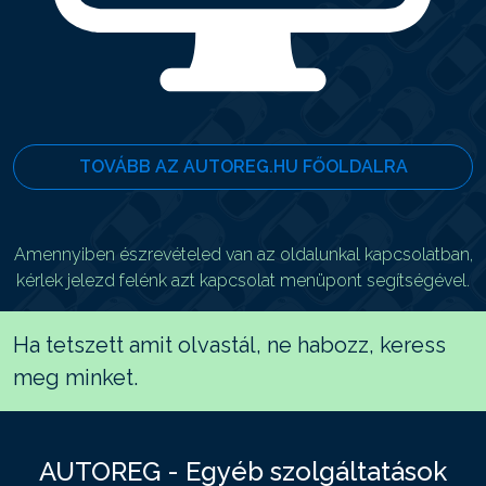
TOVÁBB AZ AUTOREG.HU FŐOLDALRA
Amennyiben észrevételed van az oldalunkal kapcsolatban,
kérlek jelezd felénk azt kapcsolat menüpont segítségével.
Ha tetszett amit olvastál, ne habozz, keress
meg minket.
AUTOREG - Egyéb szolgáltatások