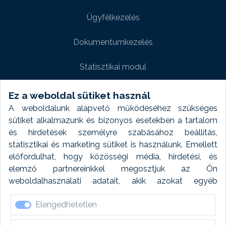
Ügyfélkezelés
Dokumentumkezelés
Statisztikai modul
Weboldal modul
Ez a weboldal sütiket használ
A weboldalunk alapvető működéséhez szükséges
Fényképtár extra modul
sütiket alkalmazunk és bizonyos esetekben a tartalom
és hirdetések személyre szabásához beállítás,
Autómosó modul
statisztikai és marketing sütiket is használunk. Emellett
előfordulhat, hogy közösségi média, hirdetési, és
Feladatütemezés
elemző partnereinkkel megosztjuk az Ön
weboldalhasználati adatait, akik azokat egyéb
Készletfinanszírozás
forrásokból gyűjtött adatokkal kombinálhatják. A sütik
Elengedhetetlen
elfogadásával kapcsolatosan naplózást végzünk és
ezen adatokat 6 hónap után automatikusan töröljük. A