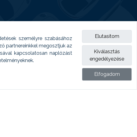
Elutasítom
detések személyre szabásához
emző partnereinkkel megosztjuk az
Kiválasztás
ásával kapcsolatosan naplózást
engedélyezése
vetelményeknek.
Elfogadom
ket.