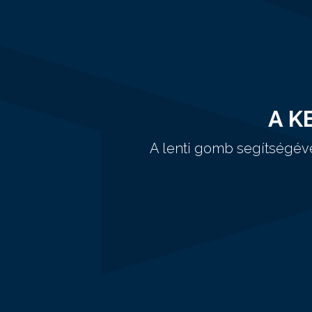
A K
A lenti gomb segítségév