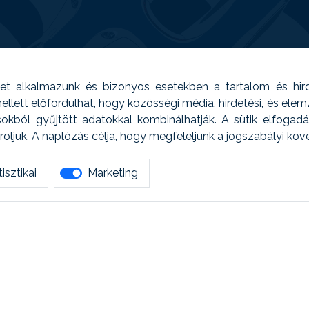
t alkalmazunk és bizonyos esetekben a tartalom és hir
 Emellett előfordulhat, hogy közösségi média, hirdetési, és el
sokból gyűjtött adatokkal kombinálhatják. A sütik elfogad
ljük. A naplózás célja, hogy megfeleljünk a jogszabályi kö
isztikai
Marketing
tetszett amit olvastál, ne habozz, keress meg min
AUTOREG - Egyéb szolgáltatások