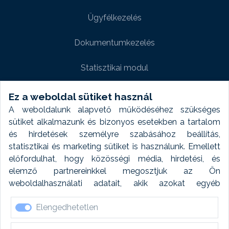
Ügyfélkezelés
Dokumentumkezelés
Statisztikai modul
Weboldal modul
Ez a weboldal sütiket használ
A weboldalunk alapvető működéséhez szükséges
Fényképtár extra modul
sütiket alkalmazunk és bizonyos esetekben a tartalom
és hirdetések személyre szabásához beállítás,
Autómosó modul
statisztikai és marketing sütiket is használunk. Emellett
előfordulhat, hogy közösségi média, hirdetési, és
Feladatütemezés
elemző partnereinkkel megosztjuk az Ön
weboldalhasználati adatait, akik azokat egyéb
Készletfinanszírozás
forrásokból gyűjtött adatokkal kombinálhatják. A sütik
Elengedhetetlen
elfogadásával kapcsolatosan naplózást végzünk és
ezen adatokat 6 hónap után automatikusan töröljük. A