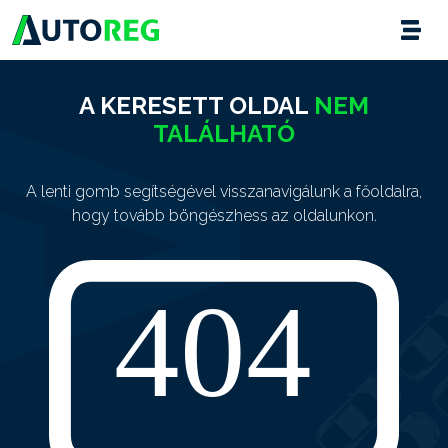
A KERESETT OLDAL
NEM
TALÁLHATÓ
A lenti gomb segítségével visszanavigálunk a főoldalra,
hogy tovább böngészhess az oldalunkon.