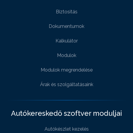
Biztositás
Dokumentumok
Kalkulátor
Modulok
Modulok megrendelése
Árak és szolgáltatásaink
Autókereskedő szoftver moduljai
Autókészlet kezelés