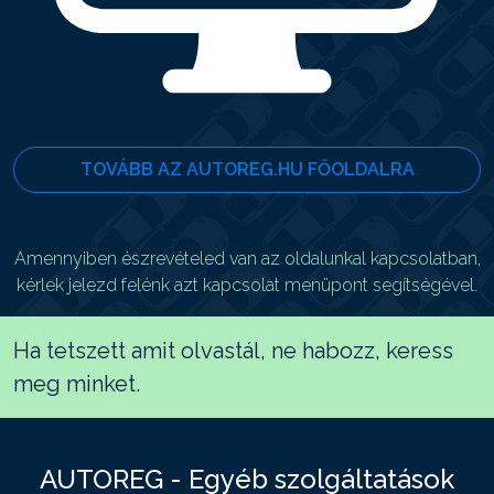
TOVÁBB AZ AUTOREG.HU FŐOLDALRA
Amennyiben észrevételed van az oldalunkal kapcsolatban,
kérlek jelezd felénk azt kapcsolat menüpont segítségével.
Ha tetszett amit olvastál, ne habozz, keress
meg minket.
AUTOREG - Egyéb szolgáltatások