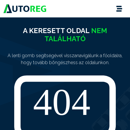
A KERESETT OLDAL
NEM
TALÁLHATÓ
A lenti gomb segítségével visszanavigálunk a főoldalra,
hogy tovább böngészhess az oldalunkon.