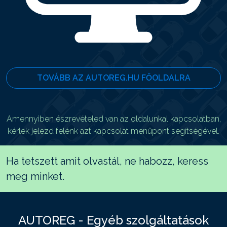
TOVÁBB AZ AUTOREG.HU FŐOLDALRA
Amennyiben észrevételed van az oldalunkal kapcsolatban,
kérlek jelezd felénk azt kapcsolat menüpont segítségével.
Ha tetszett amit olvastál, ne habozz, keress
meg minket.
AUTOREG - Egyéb szolgáltatások