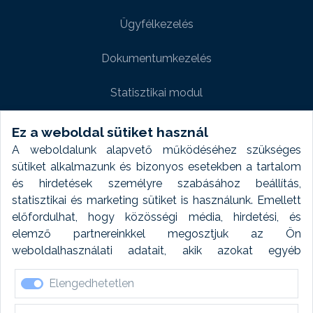
Ügyfélkezelés
Dokumentumkezelés
Statisztikai modul
Weboldal modul
Ez a weboldal sütiket használ
A weboldalunk alapvető működéséhez szükséges
Fényképtár extra modul
sütiket alkalmazunk és bizonyos esetekben a tartalom
és hirdetések személyre szabásához beállítás,
Autómosó modul
statisztikai és marketing sütiket is használunk. Emellett
előfordulhat, hogy közösségi média, hirdetési, és
Feladatütemezés
elemző partnereinkkel megosztjuk az Ön
weboldalhasználati adatait, akik azokat egyéb
Készletfinanszírozás
forrásokból gyűjtött adatokkal kombinálhatják. A sütik
Elengedhetetlen
elfogadásával kapcsolatosan naplózást végzünk és
ezen adatokat 6 hónap után automatikusan töröljük. A