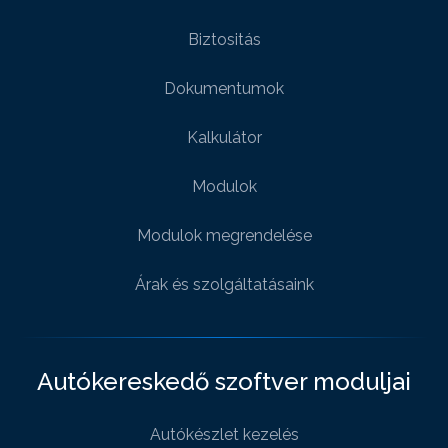
Biztositás
Dokumentumok
Kalkulátor
Modulok
Modulok megrendelése
Árak és szolgáltatásaink
Autókereskedő szoftver moduljai
Autókészlet kezelés